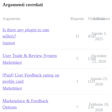
Argomenti correlati
Argomento
Risposte
Visualizzazioni
Attività
Is there any plugin to rate
Agosto 1,
sellers?
31
4542
2025
Support
User Trade & Review System
Dicembre
5
1248
12, 2020
Marketplace
[Paid] User Feedback rating on
Agosto 23,
profile card
1
1111
2020
Marketplace
Marketplace & Feedback
Febbraio 19,
Options
7
234
2026