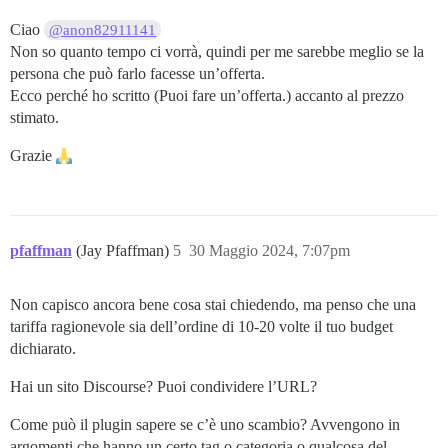
Ciao
@anon82911141
Non so quanto tempo ci vorrà, quindi per me sarebbe meglio se la
persona che può farlo facesse un’offerta.
Ecco perché ho scritto (Puoi fare un’offerta.) accanto al prezzo
stimato.
Grazie
pfaffman
(Jay Pfaffman)
5
30 Maggio 2024, 7:07pm
Non capisco ancora bene cosa stai chiedendo, ma penso che una
tariffa ragionevole sia dell’ordine di 10-20 volte il tuo budget
dichiarato.
Hai un sito Discourse? Puoi condividere l’URL?
Come può il plugin sapere se c’è uno scambio? Avvengono in
argomenti che hanno un certo tag o categoria o qualcosa del