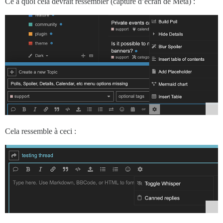
Ce à quoi cela devrait ressembler (capture d’écran de Meta) :
Cela ressemble à ceci :