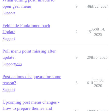
open gear menu
9
463
Mai 22, 2024
Support
Fehlende Funktionen nach
Août 14,
Update
2
151
2025
Support
Poll menu point missing after
update
9
279
Mai 5, 2025
Support
polls
Post actions disappears for some
Juin 30,
reason?
5
610
2020
Support
Upcoming post menu changes -
How to prepare themes and