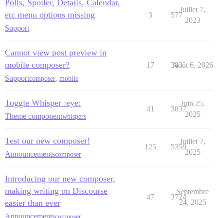
Polls, Spoiler, Details, Calendar,
Juillet 7,
etc menu options missing
3
577
2023
Support
Cannot view post preview in
mobile composer?
17
343
Août 6, 2026
Support
composer
,
mobile
Toggle Whisper :eye:
Juin 25,
41
3837
2025
Theme component
whispers
Test our new composer!
Juillet 7,
125
5359
2025
Announcements
composer
Introducing our new composer,
making writing on Discourse
Septembre
47
3724
easier than ever
24, 2025
Announcements
composer