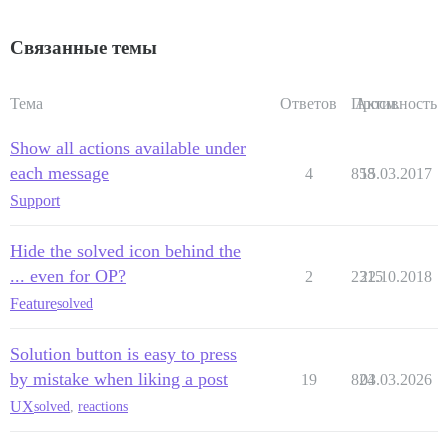
Связанные темы
Тема
Ответов
Просм.
Активность
Show all actions available under
each message
4
858
15.03.2017
Support
Hide the solved icon behind the
... even for OP?
2
2315
22.10.2018
Feature
solved
Solution button is easy to press
by mistake when liking a post
19
824
03.03.2026
UX
solved
,
reactions