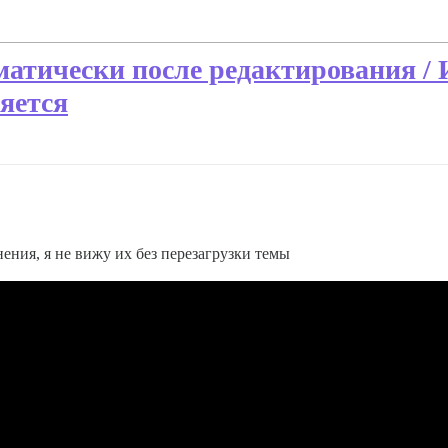
оматически после редактирования /
ляется
ения, я не вижу их без перезагрузки темы