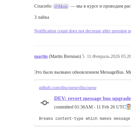
Спасибо
— мы в курсе и проводим ра
@Moin
3 лайка
Notification count does not decrease after pressing no
martin
(Martin Brennan)
5
11.Февраль.2026 05:2
Это было вызвано обновлением MessageBus. Мы
github.com/discourse/discourse
DEV: revert message bus upgrade
committed
01:36AM - 11 Feb 26 UTC
Breaks content-type which makes message