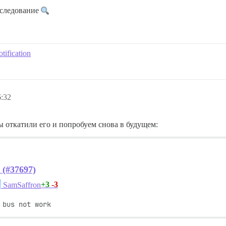
сследование
tification
6:32
 откатили его и попробуем снова в будущем:
 (#37697)
+3
-3
SamSaffron
 bus not work