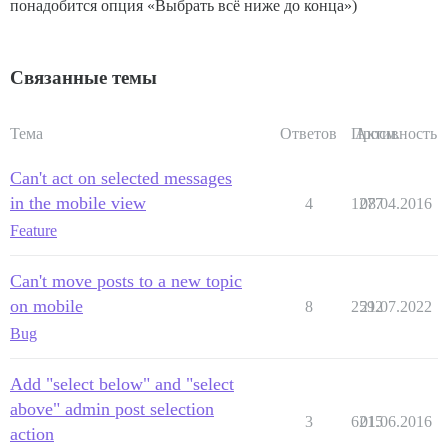
понадобится опция «Выбрать всё ниже до конца»)
Связанные темы
Тема
Ответов
Просм.
Активность
Can't act on selected messages
in the mobile view
4
1277
08.04.2016
Feature
Can't move posts to a new topic
on mobile
8
2592
21.07.2022
Bug
Add "select below" and "select
above" admin post selection
3
6215
01.06.2016
action