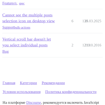
Feature
rfc
,
spec
Cannot see the multiple posts
selection icon on desktop view
6
138
25.03.2025
Support
bulk-actions
Vertical scroll bar doesn't let
you select individual posts
2
1219
21.10.2016
Bug
Главная
Категории
Рекомендации
Условия использования
Политика конфиденциальности
На платформе
Discourse
, рекомендуется включить JavaScript