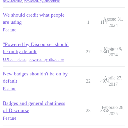
new-feature
,
powered-by-discourse
We should credit what people
Agosto 31,
are using
1
114
2024
Feature
"Powered by Discourse" should
Maggio 9,
be on by default
27
5341
2024
UX
completed
,
powered-by-discourse
New badges shouldn't be on by
Aprile 27,
default
22
4974
2017
Feature
Badges and general chattiness
Febbraio 28,
of Discourse
28
3858
2025
Feature