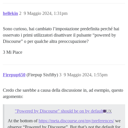
hellekin
2
9 Maggio 2024, 1:31pm
Sono curioso, hai cambiato l’impostazione predefinita perché hai
osservato i primi utilizzatori disattivare il pulsante “powered by
Discourse” o per qualche altra preoccupazione?
3 Mi Piace
Firepup650
(Firepup Sixfifty)
3
9 Maggio 2024, 1:55pm
Credo che sarebbe a causa della discussione in, ad esempio, questo
argomento:
"Powered by Discourse" should be on by default
UX
At the bottom of
https://meta.discourse.org/my/preferences/
we
observe “Powered by Discourse”. But that’s not the default for