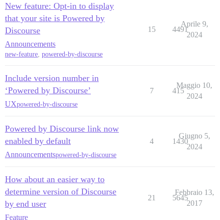
New feature: Opt-in to display
that your site is Powered by
Aprile 9,
15
4491
Discourse
2024
Announcements
new-feature
,
powered-by-discourse
Include version number in
Maggio 10,
‘Powered by Discourse’
7
415
2024
UX
powered-by-discourse
Powered by Discourse link now
Giugno 5,
enabled by default
4
1430
2024
Announcements
powered-by-discourse
How about an easier way to
determine version of Discourse
Febbraio 13,
21
5645
by end user
2017
Feature