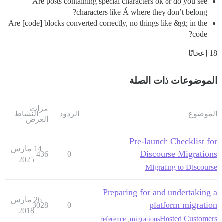
Are posts containing special characters ok or do you see
characters like Á where they don’t belong?
Are [code] blocks converted correctly, no things like &gt; in the
code?
18 إعجابًا
الموضوعات ذات الصلة
مرات
الموضوع
الردود
النشاط
العرض
Pre-launch Checklist for
14 مارس
Discourse Migrations
436
0
2025
Migrating to Discourse
Preparing for and undertaking a
26 مارس
platform migration
3028
0
2018
Hosted Customers
reference
,
migrations