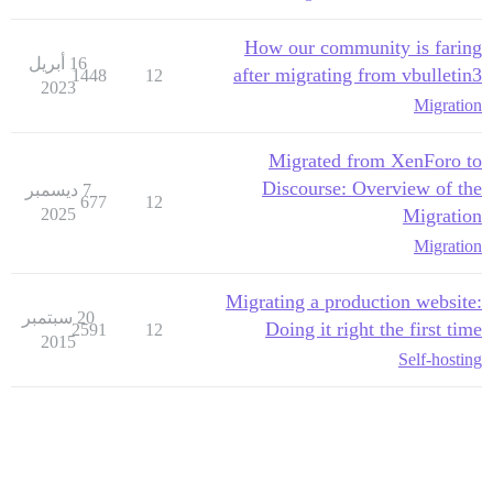
How our community is faring
16 أبريل
after migrating from vbulletin3
1448
12
2023
Migration
Migrated from XenForo to
Discourse: Overview of the
7 ديسمبر
677
12
2025
Migration
Migration
Migrating a production website:
20 سبتمبر
Doing it right the first time
2591
12
2015
Self-hosting