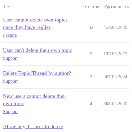
Тема
Ответов
Просм.
Активность
User cannot delete own topics
once they have replies
32
4138
20.10.2020
Feature
User can't delete their own topic
9
1970
13.05.2019
Support
Delete Topic/Thread by author?
2
367
07.03.2024
Support
New users cannot delete their
own topic
4
808
03.06.2020
Support
Allow any TL user to delete