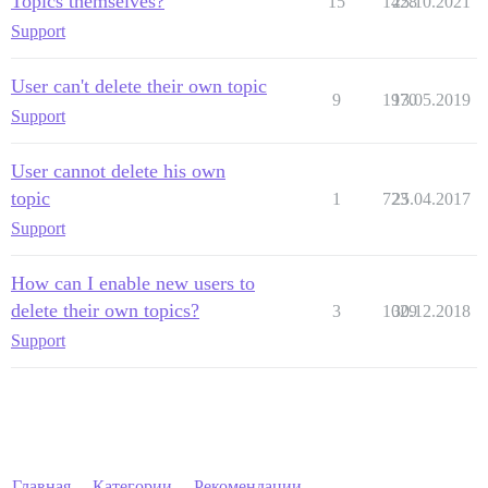
Topics themselves?
15
1428
25.10.2021
Support
User can't delete their own topic
9
1970
13.05.2019
Support
User cannot delete his own
topic
1
723
25.04.2017
Support
How can I enable new users to
delete their own topics?
3
1029
30.12.2018
Support
Главная
Категории
Рекомендации