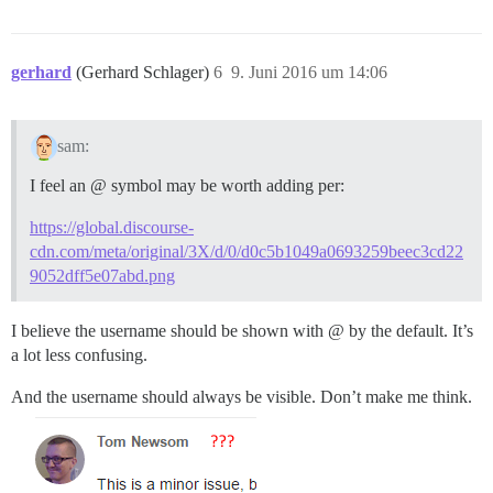
gerhard
(Gerhard Schlager)
6
9. Juni 2016 um 14:06
sam:
I feel an @ symbol may be worth adding per:
https://global.discourse-
cdn.com/meta/original/3X/d/0/d0c5b1049a0693259beec3cd22
9052dff5e07abd.png
I believe the username should be shown with @ by the default. It’s
a lot less confusing.
And the username should always be visible. Don’t make me think.