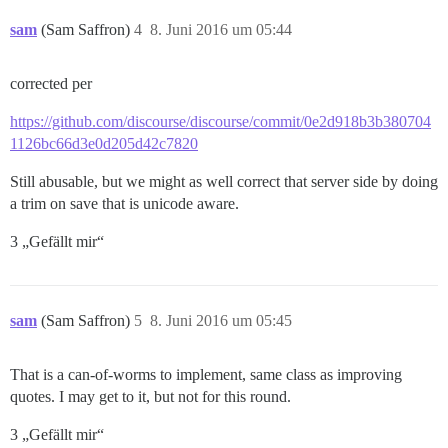
sam
(Sam Saffron)
4
8. Juni 2016 um 05:44
corrected per
https://github.com/discourse/discourse/commit/0e2d918b3b380704
1126bc66d3e0d205d42c7820
Still abusable, but we might as well correct that server side by doing
a trim on save that is unicode aware.
3 „Gefällt mir“
sam
(Sam Saffron)
5
8. Juni 2016 um 05:45
That is a can-of-worms to implement, same class as improving
quotes. I may get to it, but not for this round.
3 „Gefällt mir“