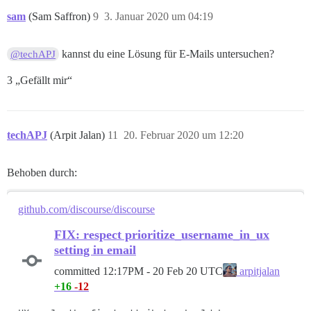
sam
(Sam Saffron)
9
3. Januar 2020 um 04:19
kannst du eine Lösung für E-Mails untersuchen?
@techAPJ
3 „Gefällt mir“
techAPJ
(Arpit Jalan)
11
20. Februar 2020 um 12:20
Behoben durch:
github.com/discourse/discourse
FIX: respect prioritize_username_in_ux
setting in email
committed
12:17PM - 20 Feb 20 UTC
arpitjalan
+16
-12