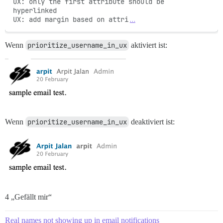
UX: only the first attribute should be 
hyperlinked

UX: add margin based on attri
…
Wenn
prioritize_username_in_ux
aktiviert ist:
Wenn
prioritize_username_in_ux
deaktiviert ist:
4 „Gefällt mir“
Real names not showing up in email notifications