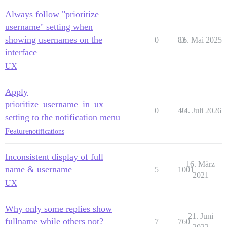
Always follow "prioritize
username" setting when
showing usernames on the
0
83
16. Mai 2025
interface
UX
Apply
prioritize_username_in_ux
0
46
24. Juli 2026
setting to the notification menu
Feature
notifications
Inconsistent display of full
16. März
name & username
5
1001
2021
UX
Why only some replies show
21. Juni
fullname while others not?
7
760