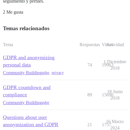
seguimiento y perfiles.
2 Me gusta
Temas relacionados
Tema
Respuestas
Vistas
Actividad
GDPR and anonymizing
1 Diciembre
personal data
74
19963
2018
Community Building
gdpr
,
privacy
GDPR countdown and
18 Junio
compliance
89
15696
2018
Community Building
gdpr
Questions about user
16 Marzo
anonymization and GDPR
21
1757
2024