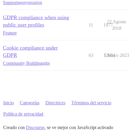
Support
anonymization
GDPR compliance when using
22 Agosto
public user profiles
11
1977
2018
Feature
Cookie compliance under
GDPR
63
12644
5 Mayo 2023
Community Building
gdpr
Inicio
Categorías
Directrices
Términos del servicio
Política de privacidad
Creado con
Discourse
, se ve mejor con JavaScript activado