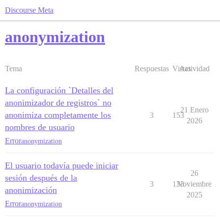
Discourse Meta
anonymization
Tema
Respuestas
Vistas
Actividad
La configuración `Detalles del
anonimizador de registros` no
21 Enero
anonimiza completamente los
3
153
2026
nombres de usuario
Error
anonymization
El usuario todavía puede iniciar
26
sesión después de la
3
133
Noviembre
anonimización
2025
Error
anonymization