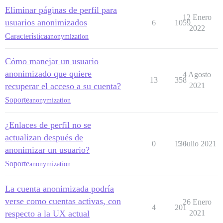
Eliminar páginas de perfil para
12 Enero
usuarios anonimizados
6
1059
2022
Característica
anonymization
Cómo manejar un usuario
anonimizado que quiere
4 Agosto
13
358
recuperar el acceso a su cuenta?
2021
Soporte
anonymization
¿Enlaces de perfil no se
actualizan después de
0
136
5 Julio 2021
anonimizar un usuario?
Soporte
anonymization
La cuenta anonimizada podría
verse como cuentas activas, con
26 Enero
4
201
respecto a la UX actual
2021