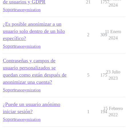
de usuarios y GDPR
21
1757
2024
Soporte
anonymization
¿Es posible anonimizar a un
usuario solo dentro de un hilo
11 Enero
2
309
específico?
2024
Soporte
anonymization
Contraseñas y campos de
usuario personalizados se
23 Julio
quedan como están después de
5
175
2023
anonimizar una cuenta?
Soporte
anonymization
¿Puede un usuario anónimo
15 Febrero
iniciar sesión?
1
194
2022
Soporte
anonymization