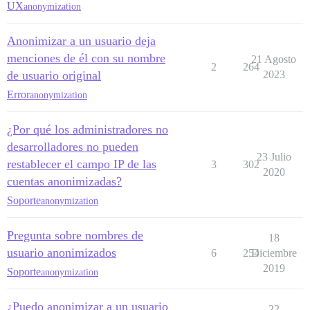
UX
anonymization
Anonimizar a un usuario deja
menciones de él con su nombre
21 Agosto
2
264
de usuario original
2023
Error
anonymization
¿Por qué los administradores no
desarrolladores no pueden
23 Julio
restablecer el campo IP de las
3
302
2020
cuentas anonimizadas?
Soporte
anonymization
Pregunta sobre nombres de
18
usuario anonimizados
6
254
Diciembre
2019
Soporte
anonymization
¿Puedo anonimizar a un usuario
22