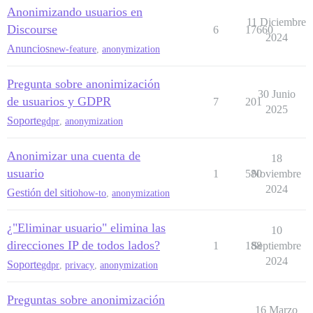
Anonimizando usuarios en
11 Diciembre
Discourse
6
17660
2024
Anuncios
new-feature
,
anonymization
Pregunta sobre anonimización
30 Junio
de usuarios y GDPR
7
201
2025
Soporte
gdpr
,
anonymization
Anonimizar una cuenta de
18
usuario
1
580
Noviembre
2024
Gestión del sitio
how-to
,
anonymization
¿"Eliminar usuario" elimina las
10
direcciones IP de todos lados?
1
188
Septiembre
2024
Soporte
gdpr
,
privacy
,
anonymization
Preguntas sobre anonimización
16 Marzo