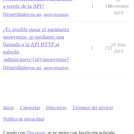
a través de la API?
1
237
Noviembre
2019
Desarrollador
rest-api
,
anonymization
¿Es posible pasar el parámetro
anonymize_ip mediante una
llamada a la API HTTP al
10 Julio
1
235
método
2019
/admin/users/{id}/anonymize?
Desarrollador
rest-api
,
anonymization
Inicio
Categorías
Directrices
Términos del servicio
Política de privacidad
Creado con
Discourse
, se ve mejor con JavaScript activado