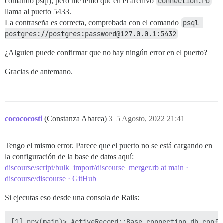
comando psql), pero me temo que en el archivo
connection.rb
llama al puerto 5433.
La contraseña es correcta, comprobada con el comando
psql 
postgres://postgres:password@127.0.0.1:5432
¿Alguien puede confirmar que no hay ningún error en el puerto?
Gracias de antemano.
cocococosti
(Constanza Abarca)
3
5 Agosto, 2022 21:41
Tengo el mismo error. Parece que el puerto no se está cargando en
la configuración de la base de datos aquí:
discourse/script/bulk_import/discourse_merger.rb at main ·
discourse/discourse · GitHub
Si ejecutas eso desde una consola de Rails:
[1] pry(main)> ActiveRecord::Base.connection_db_confi