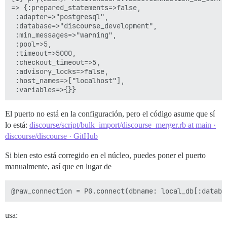
=> {:prepared_statements=>false,

 :adapter=>"postgresql",

 :database=>"discourse_development",

 :min_messages=>"warning",

 :pool=>5,

 :timeout=>5000,

 :checkout_timeout=>5,

 :advisory_locks=>false,

 :host_names=>["localhost"],

El puerto no está en la configuración, pero el código asume que sí
lo está:
discourse/script/bulk_import/discourse_merger.rb at main ·
discourse/discourse · GitHub
Si bien esto está corregido en el núcleo, puedes poner el puerto
manualmente, así que en lugar de
usa: