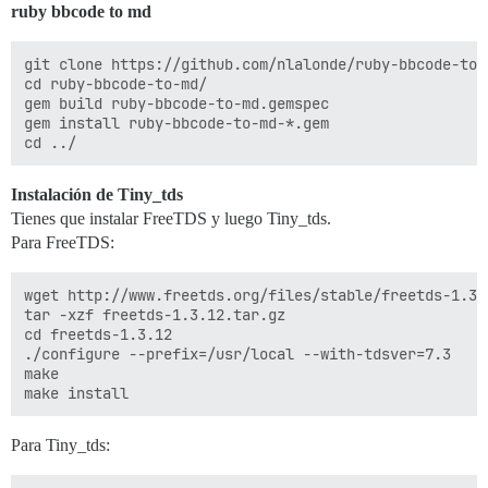
ruby bbcode to md
git clone https://github.com/nlalonde/ruby-bbcode-to-m
cd ruby-bbcode-to-md/

gem build ruby-bbcode-to-md.gemspec

gem install ruby-bbcode-to-md-*.gem

Instalación de Tiny_tds
Tienes que instalar FreeTDS y luego Tiny_tds.
Para FreeTDS:
wget http://www.freetds.org/files/stable/freetds-1.3.1
tar -xzf freetds-1.3.12.tar.gz

cd freetds-1.3.12

./configure --prefix=/usr/local --with-tdsver=7.3

make

Para Tiny_tds: