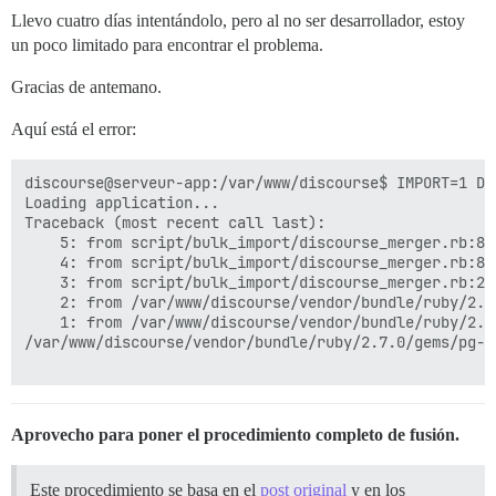
Llevo cuatro días intentándolo, pero al no ser desarrollador, estoy
un poco limitado para encontrar el problema.
Gracias de antemano.
Aquí está el error:
discourse@serveur-app:/var/www/discourse$ IMPORT=1 DB
Loading application...

Traceback (most recent call last):

	5: from script/bulk_import/discourse_merger.rb:817:in `<main>'

	4: from script/bulk_import/discourse_merger.rb:817:in `new'

	3: from script/bulk_import/discourse_merger.rb:22:in `initialize'

	2: from /var/www/discourse/vendor/bundle/ruby/2.7.0/gems/pg-1.4.2/lib/pg.rb:69:in `connect'

	1: from /var/www/discourse/vendor/bundle/ruby/2.7.0/gems/pg-1.4.2/lib/pg/connection.rb:661:in `new'

/var/www/discourse/vendor/bundle/ruby/2.7.0/gems/pg-1
Aprovecho para poner el procedimiento completo de fusión.
Este procedimiento se basa en el
post original
y en los