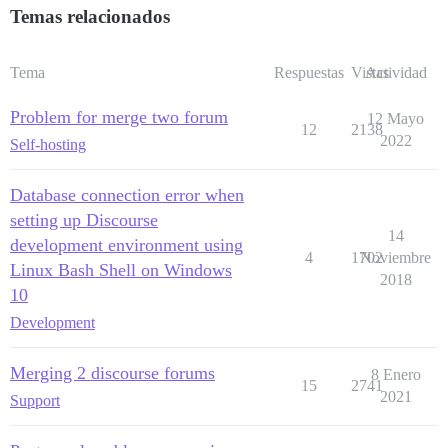
Temas relacionados
Tema
Respuestas
Vistas
Actividad
Problem for merge two forum
12 Mayo
12
2138
2022
Self-hosting
Database connection error when
setting up Discourse
14
development environment using
4
1702
Noviembre
Linux Bash Shell on Windows
2018
10
Development
Merging 2 discourse forums
8 Enero
15
2741
2021
Support