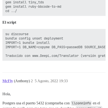
gem install tiny_tds

gem install ruby-bbcode-to-md

El script
su discourse

bundle config unset deployment

IMPORT=1 bundle install

IMPORT=1 DB_NAME=copyme DB_PASS=passwdDB SOURCE_BASE_
Traducido con www.DeepL.com/Translator (versión gratu
McFly
(Anthony)
2
5 Agosto, 2022 19:33
Hola,
Postgres usa el puerto 5432 (comprueba con
\\conninfo
en el