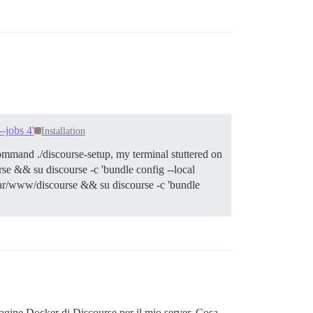
-jobs 4'
Installation
 command ./discourse-setup, my terminal stuttered on
e && su discourse -c 'bundle config --local
ar/www/discourse && su discourse -c 'bundle
magine Docker di Discourse per il mio server. Cosa