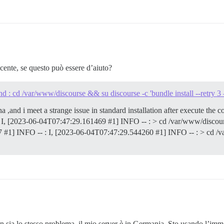
cente, se questo può essere d’aiuto?
d : cd /var/www/discourse && su discourse -c 'bundle install --retry 3 -
a ,and i meet a strange issue in standard installation after execute the
 I, [2023-06-04T07:47:29.161469 #1] INFO -- : > cd /var/www/discours
 #1] INFO -- : I, [2023-06-04T07:47:29.544260 #1] INFO -- : > cd /v
n sia lo stesso problema, il mio server è in Germania. Sto usando l’im