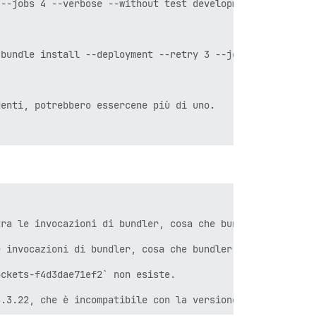
--jobs 4 --verbose --without test development' è fallito
bundle install --deployment --retry 3 --jobs 4 --verbose
enti, potrebbero essercene più di uno.

ra le invocazioni di bundler, cosa che bundler non farà 
 invocazioni di bundler, cosa che bundler non farà più n
ckets-f4d3dae71ef2` non esiste.
