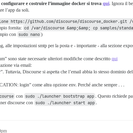
i
configurare e costruire l’immagine docker si trova
qui
. Ignora il 
e l’app da soli.
lone https://github.com/discourse/discourse_docker.git /
mpio fornita:
cd /var/discourse &amp;&amp; cp samples/stand
sempio con
sudo nano
)
g, alle impostazioni smtp per la posta e - importante - alla sezione exp
um” sono state necessarie ulteriori modifiche come descritto
qui
cazione via email:
r”. Tuttavia, Discourse si aspetta che l’email abbia lo stesso dominio de
 login” come altra opzione env. Perché anche sempre . . .
course
con
sudo ./launcher bootstrap app
. Questo richiede p
ainer discourse con
sudo ./launcher start app
.
30pm