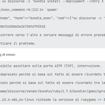
 su discourse -c 'bundle install --deployment --retry 3 
/exec_command.rb:112:in `spawn'

home", "hook"=>"bundle_exec", "cmd"=>["su discourse -c '
8bf24500e5e2b720fd793510

correre verso l'alto e cercare messaggi di errore preced
g di errore:
sibile ascoltare sulla porta 6379 (TCP), interruzione.

deprecato perché si basa sul fatto di essere ricordato t
cato perché si basa sul fatto di essere ricordato tra le
www/discourse/vendor/bundle/ruby/2.7.0/bundler/gems/spro