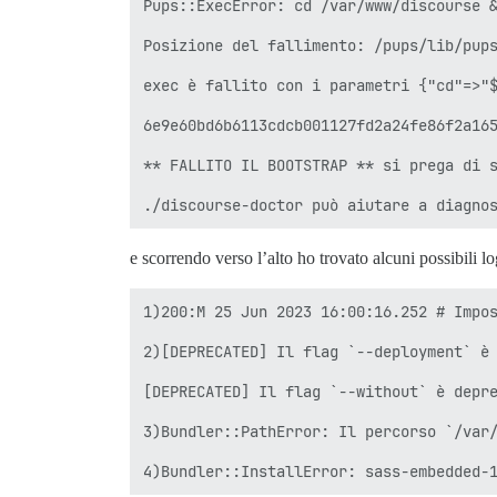
Pups::ExecError: cd /var/www/discourse &
Posizione del fallimento: /pups/lib/pups
exec è fallito con i parametri {"cd"=>"$
6e9e60bd6b6113cdcb001127fd2a24fe86f2a165
** FALLITO IL BOOTSTRAP ** si prega di s
e scorrendo verso l’alto ho trovato alcuni possibili lo
1)200:M 25 Jun 2023 16:00:16.252 # Impos
2)[DEPRECATED] Il flag `--deployment` è 
[DEPRECATED] Il flag `--without` è depre
3)Bundler::PathError: Il percorso `/var/