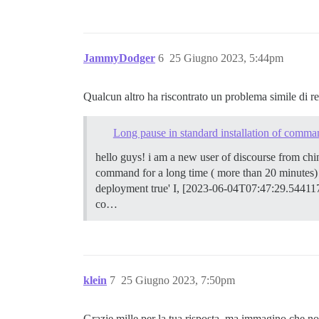
JammyDodger
6
25 Giugno 2023, 5:44pm
Qualcun altro ha riscontrato un problema simile di re
Long pause in standard installation of comman
hello guys! i am a new user of discourse from chin
command for a long time ( more than 20 minutes)
deployment true' I, [2023-06-04T07:47:29.544117
co…
klein
7
25 Giugno 2023, 7:50pm
Grazie mille per la tua risposta, ma immagino che no