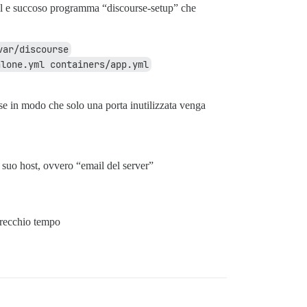
bel e succoso programma “discourse-setup” che
var/discourse
alone.yml containers/app.yml
ose in modo che solo una porta inutilizzata venga
l suo host, ovvero “email del server”
arecchio tempo