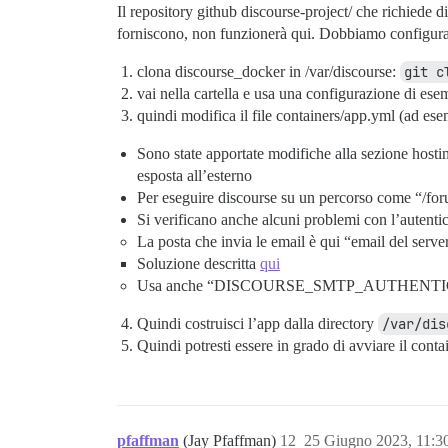
Il repository github discourse-project/ che richiede d
forniscono, non funzionerà qui. Dobbiamo configurar
clona discourse_docker in /var/discourse:
git c
vai nella cartella e usa una configurazione di ese
quindi modifica il file containers/app.yml (ad e
Sono state apportate modifiche alla sezione hostin
esposta all’esterno
Per eseguire discourse su un percorso come “/for
Si verificano anche alcuni problemi con l’autenti
La posta che invia le email è qui “email del serve
Soluzione descritta
qui
Usa anche “DISCOURSE_SMTP_AUTHENTICATION:
Quindi costruisci l’app dalla directory
/var/dis
Quindi potresti essere in grado di avviare il cont
pfaffman
(Jay Pfaffman)
12
25 Giugno 2023, 11: