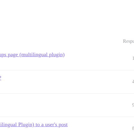
Respu
ups page (multilingual plugin)
?
ingual Plugin) to a user's post