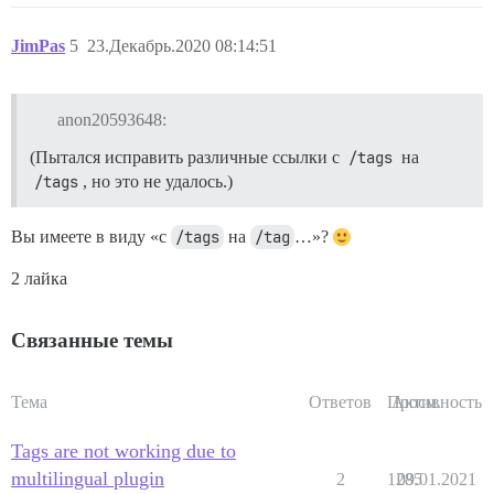
JimPas
5
23.Декабрь.2020 08:14:51
anon20593648:
(Пытался исправить различные ссылки с
/tags
на
/tags
, но это не удалось.)
Вы имеете в виду «с
/tags
на
/tag
…»?
2 лайка
Связанные темы
Тема
Ответов
Просм.
Активность
Tags are not working due to
multilingual plugin
2
1285
09.01.2021