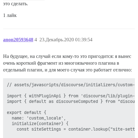
это сделать.
1 лайк
anon20593648
4
23.Декабрь.2020 01:39:54
На будущее, на случай если кому-то это пригодится: я вынес
очень короткий фрагмент из многоязычного плагина в
отдельный плагин, и для моего случая это работает отлично:
// assets/javascripts/discourse/initializers/custom-l
import { withPluginApi } from 'discourse/lib/plugin-ap
import { default as discourseComputed } from "discour
export default {

  name: 'custom_locale',

  initialize(container) {

    const siteSettings = container.lookup("site-settin