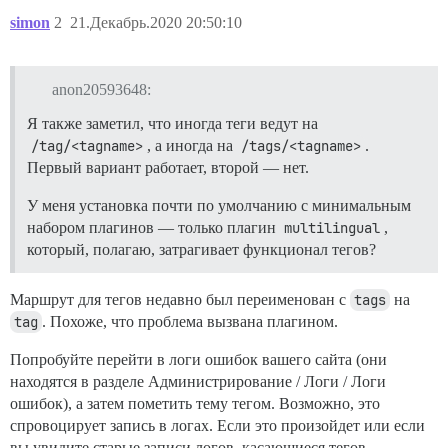
simon
2
21.Декабрь.2020 20:50:10
anon20593648:
Я также заметил, что иногда теги ведут на
/tag/<tagname>
, а иногда на
/tags/<tagname>
.
Первый вариант работает, второй — нет.
У меня установка почти по умолчанию с минимальным
набором плагинов — только плагин
multilingual
,
который, полагаю, затрагивает функционал тегов?
Маршрут для тегов недавно был переименован с
tags
на
tag
. Похоже, что проблема вызвана плагином.
Попробуйте перейти в логи ошибок вашего сайта (они
находятся в разделе Администрирование / Логи / Логи
ошибок), а затем пометить тему тегом. Возможно, это
спровоцирует запись в логах. Если это произойдет или если
вы увидите старые записи логов, касающиеся тегов,