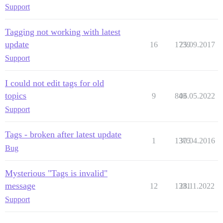
Support
Tagging not working with latest
update
16
1739
25.09.2017
Support
I could not edit tags for old
topics
9
843
06.05.2022
Support
Tags - broken after latest update
1
1375
30.04.2016
Bug
Mysterious "Tags is invalid"
message
12
1331
28.11.2022
Support