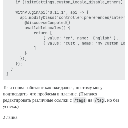
    if (!siteSettings.custom_locale_disable_others) re
    withPluginApi('0.11.1', api => {

      api.modifyClass('controller:preferences/interfac
        @discourseComputed()

        availableLocales() {

            return [

                { value: 'en', name: 'English' },

                { value: 'cust', name: 'My Custom Loca
            ]

        }

      });

    });

  }

Теги снова работают как ожидалось, поэтому могу
подтвердить, что проблема в плагине. (Пытался
редактировать различные ссылки с
/tags
на
/tag
, но без
успеха.)
2 лайка