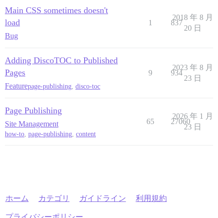
Main CSS sometimes doesn't
2018 年 8 月
load
1
837
20 日
Bug
Adding DiscoTOC to Published
2023 年 8 月
Pages
9
934
23 日
Feature
page-publishing
,
disco-toc
Page Publishing
2026 年 1 月
65
27060
Site Management
23 日
how-to
,
page-publishing
,
content
ホーム
カテゴリ
ガイドライン
利用規約
プライバシーポリシー