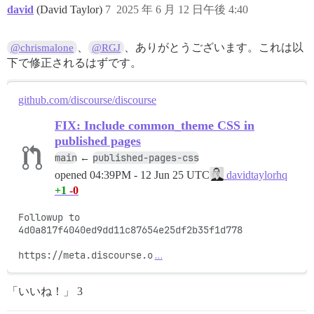
david
(David Taylor)
7
2025 年 6 月 12 日午後 4:40
、
、ありがとうございます。これは以
@chrismalone
@RGJ
下で修正されるはずです。
github.com/discourse/discourse
FIX: Include common_theme CSS in
published pages
main
published-pages-css
←
opened
04:39PM - 12 Jun 25 UTC
davidtaylorhq
+1
-0
Followup to 
4d0a817f4040ed9dd11c87654e25df2b35f1d778

https://meta.discourse.o
…
「いいね！」 3