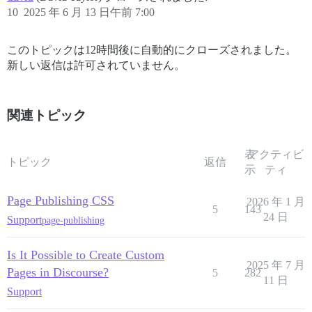
10
2025 年 6 月 13 日午前 7:00
このトピックは12時間後に自動的にクローズされました。
新しい返信は許可されていません。
関連トピック
表
アクティビ
トピック
返信
示
ティ
Page Publishing CSS
2026 年 1 月
5
143
24 日
Support
page-publishing
Is It Possible to Create Custom
2025 年 7 月
Pages in Discourse?
5
282
11 日
Support