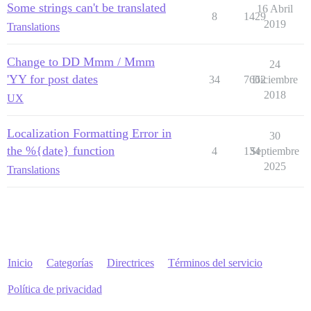
Some strings can't be translated
16 Abril
8
1429
2019
Translations
Change to DD Mmm / Mmm
24
'YY for post dates
34
7662
Diciembre
2018
UX
Localization Formatting Error in
30
the %{date} function
4
134
Septiembre
2025
Translations
Inicio
Categorías
Directrices
Términos del servicio
Política de privacidad