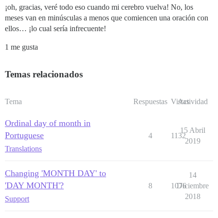
¡oh, gracias, veré todo eso cuando mi cerebro vuelva! No, los
meses van en minúsculas a menos que comiencen una oración con
ellos… ¡lo cual sería infrecuente!
1 me gusta
Temas relacionados
Tema
Respuestas
Vistas
Actividad
Ordinal day of month in
15 Abril
Portuguese
4
1132
2019
Translations
Changing 'MONTH DAY' to
14
'DAY MONTH'?
8
1076
Diciembre
2018
Support