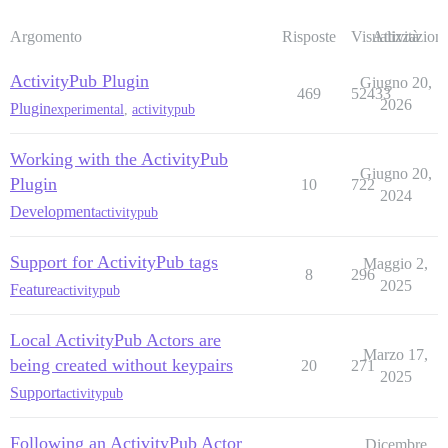
Argomento
Risposte
Visualizzazioni
Attività
ActivityPub Plugin
Giugno 20,
469
52433
2026
Plugin
experimental
,
activitypub
Working with the ActivityPub
Giugno 20,
Plugin
10
722
2024
Development
activitypub
Support for ActivityPub tags
Maggio 2,
8
296
2025
Feature
activitypub
Local ActivityPub Actors are
Marzo 17,
being created without keypairs
20
271
2025
Support
activitypub
Following an ActivityPub Actor
Dicembre