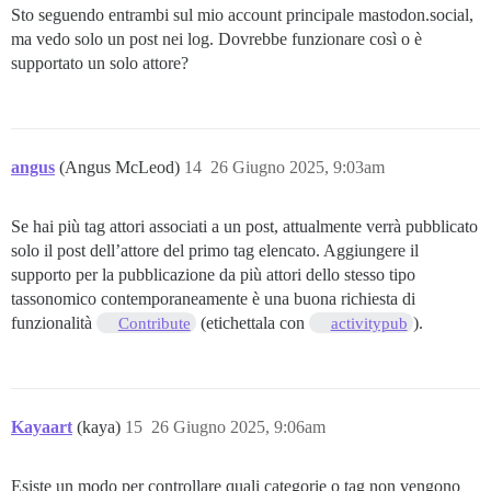
Sto seguendo entrambi sul mio account principale mastodon.social,
ma vedo solo un post nei log. Dovrebbe funzionare così o è
supportato un solo attore?
angus
(Angus McLeod)
14
26 Giugno 2025, 9:03am
Se hai più tag attori associati a un post, attualmente verrà pubblicato
solo il post dell’attore del primo tag elencato. Aggiungere il
supporto per la pubblicazione da più attori dello stesso tipo
tassonomico contemporaneamente è una buona richiesta di
funzionalità
(etichettala con
).
Contribute
activitypub
Kayaart
(kaya)
15
26 Giugno 2025, 9:06am
Esiste un modo per controllare quali categorie o tag non vengono