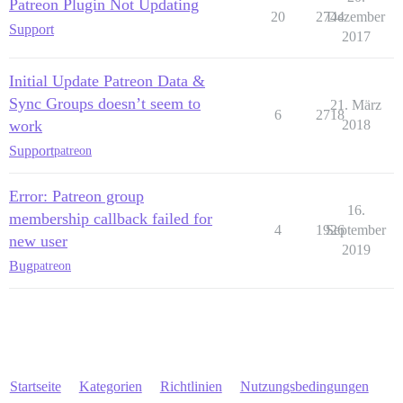
Patreon Plugin Not Updating
20
2744
Dezember
Support
2017
Initial Update Patreon Data &
Sync Groups doesn’t seem to
21. März
6
2718
work
2018
Support
patreon
Error: Patreon group
16.
membership callback failed for
4
1926
September
new user
2019
Bug
patreon
Startseite
Kategorien
Richtlinien
Nutzungsbedingungen