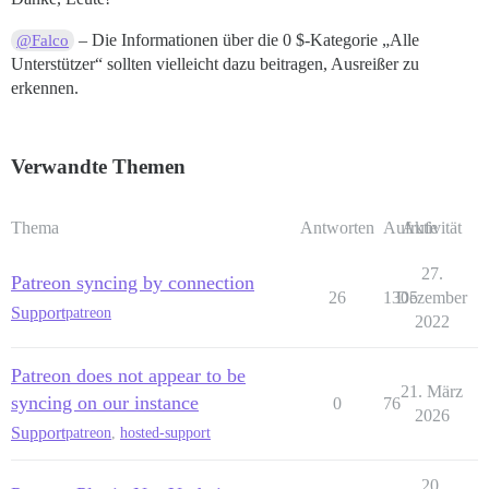
– Die Informationen über die 0 $-Kategorie „Alle
@Falco
Unterstützer“ sollten vielleicht dazu beitragen, Ausreißer zu
erkennen.
Verwandte Themen
Thema
Antworten
Aufrufe
Aktivität
27.
Patreon syncing by connection
26
1305
Dezember
Support
patreon
2022
Patreon does not appear to be
21. März
syncing on our instance
0
76
2026
Support
patreon
,
hosted-support
20.