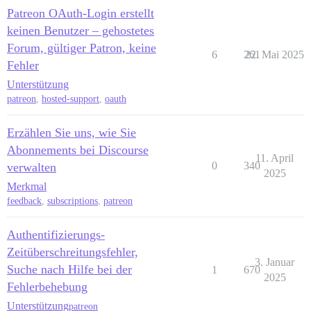
Patreon OAuth-Login erstellt
keinen Benutzer – gehostetes
Forum, gültiger Patron, keine
6
261
22. Mai 2025
Fehler
Unterstützung
patreon
,
hosted-support
,
oauth
Erzählen Sie uns, wie Sie
Abonnements bei Discourse
11. April
0
340
verwalten
2025
Merkmal
feedback
,
subscriptions
,
patreon
Authentifizierungs-
Zeitüberschreitungsfehler,
3. Januar
Suche nach Hilfe bei der
1
670
2025
Fehlerbehebung
Unterstützung
patreon