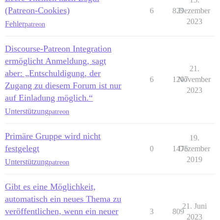
(Patreon-Cookies)
6
829
Dezember
2023
Fehler
patreon
Discourse-Patreon Integration
ermöglicht Anmeldung, sagt
21.
aber: „Entschuldigung, der
6
1207
November
Zugang zu diesem Forum ist nur
2023
auf Einladung möglich.“
Unterstützung
patreon
Primäre Gruppe wird nicht
19.
festgelegt
0
1475
Dezember
2019
Unterstützung
patreon
Gibt es eine Möglichkeit,
automatisch ein neues Thema zu
21. Juni
veröffentlichen, wenn ein neuer
3
809
2023