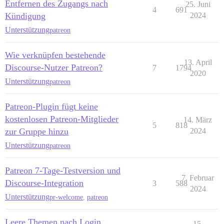
Entfernen des Zugangs nach
25. Juni
4
691
Kündigung
2024
Unterstützung
patreon
Wie verknüpfen bestehende
13. April
Discourse-Nutzer Patreon?
7
1794
2020
Unterstützung
patreon
Patreon-Plugin fügt keine
kostenlosen Patreon-Mitglieder
14. März
5
818
zur Gruppe hinzu
2024
Unterstützung
patreon
Patreon 7-Tage-Testversion und
7. Februar
Discourse-Integration
3
588
2024
Unterstützung
pr-welcome
,
patreon
Leere Themen nach Login
15.