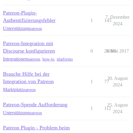
Patreon-Plugin-
7. Dezember
Authentifizierungsfehler
1
145
2024
Unterstützung
patreon
Patreon-Integration mit
Discourse konfigurieren
0
24984
9. Mai 2017
Integrationen
patreon
,
how-to
,
platforms
Brauche Hilfe bei der
30. August
Integration von Patreon
1
77
2024
Marktplatz
patreon
Patreon-Spende Aufforderung
25. August
1
112
2024
Unterstützung
patreon
Patreon Plugin - Problem beim