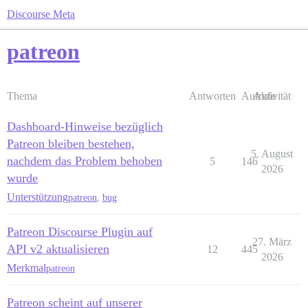
Discourse Meta
patreon
Thema
Antworten
Aufrufe
Aktivität
Dashboard-Hinweise bezüglich
Patreon bleiben bestehen,
5. August
nachdem das Problem behoben
5
146
2026
wurde
Unterstützung
patreon
,
bug
Patreon Discourse Plugin auf
27. März
API v2 aktualisieren
12
445
2026
Merkmal
patreon
Patreon scheint auf unserer