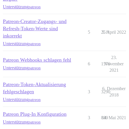
Unterstützung
patreon
Patreon-Creator-Zugangs- und
Refresh-Token-Werte sind
5
2511
5. April 2022
inkorrekt
Unterstützung
patreon
23.
Patreon Webhooks schlagen fehl
6
1576
November
Unterstützung
patreon
2021
Patreon-Token-Aktualisierung
6. Dezember
fehlgeschlagen
3
3290
2018
Unterstützung
patreon
Patreon Plug-In Konfiguration
3
889
14. Mai 2021
Unterstützung
patreon