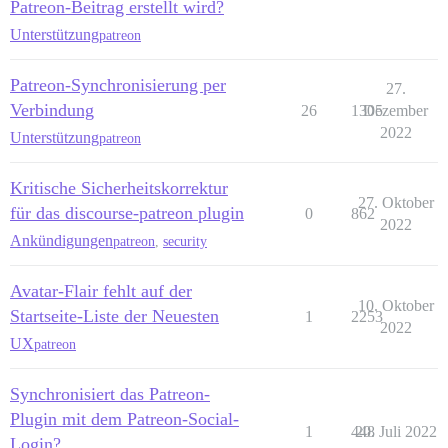
Patreon-Beitrag erstellt wird?
Unterstützung
patreon
Patreon-Synchronisierung per
27.
Verbindung
26
1305
Dezember
2022
Unterstützung
patreon
Kritische Sicherheitskorrektur
27. Oktober
für das discourse-patreon plugin
0
862
2022
Ankündigungen
patreon
,
security
Avatar-Flair fehlt auf der
10. Oktober
Startseite-Liste der Neuesten
1
2253
2022
UX
patreon
Synchronisiert das Patreon-
Plugin mit dem Patreon-Social-
1
448
20. Juli 2022
Login?