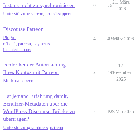
21. März
Instanz nicht zu synchronisieren
0
76
2026
Unterstützung
patreon
,
hosted-support
Discourse Patreon
Plugin
4
43051
2. März 2026
official
,
patreon
,
payments
,
included-in-core
Fehler bei der Autorisierung
12.
Ihres Kontos mit Patreon
2
499
November
2025
Merkmal
patreon
Hat jemand Erfahrung damit,
Benutzer-Metadaten über die
WordPress Discourse-Brücke zu
2
128
22. Mai 2025
übertragen?
Unterstützung
wordpress
,
patreon