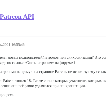
Patreon API
ь.2021 16:55:46
еряет новых пользователей/патронов при синхронизации? Это с
ходе по ссылке «Стать патроном» на форумах?
 патронами напрямую на странице Patreon, не используя эту ссы
е Patreon только 18. Также есть некоторые участники, которых не
авлении они всё равно удаляются при синхронизации.
роцесса.