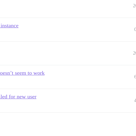
2
 instance
2
doesn’t seem to work
led for new user