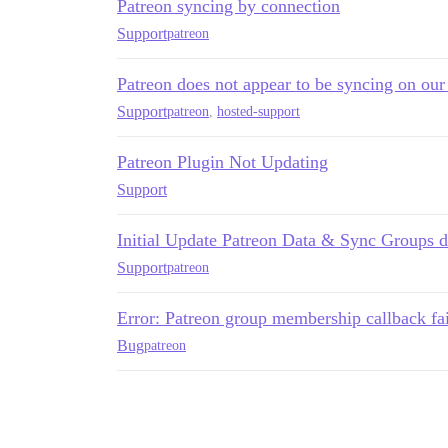
Patreon syncing by connection
Support
patreon
Patreon does not appear to be syncing on our
Support
patreon
,
hosted-support
Patreon Plugin Not Updating
Support
Initial Update Patreon Data & Sync Groups 
Support
patreon
Error: Patreon group membership callback fai
Bug
patreon