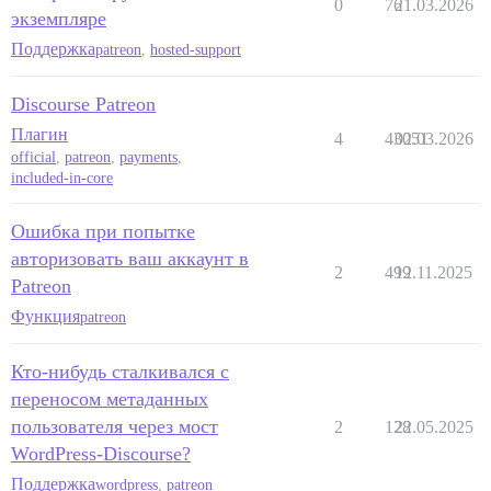
0
76
21.03.2026
экземпляре
Поддержка
patreon
,
hosted-support
Discourse Patreon
Плагин
4
43051
02.03.2026
official
,
patreon
,
payments
,
included-in-core
Ошибка при попытке
авторизовать ваш аккаунт в
2
499
12.11.2025
Patreon
Функция
patreon
Кто-нибудь сталкивался с
переносом метаданных
пользователя через мост
2
128
22.05.2025
WordPress-Discourse?
Поддержка
wordpress
,
patreon