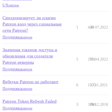
UX
patreon
Синхронизирует ли плагин
Patreon вход через социальные
1
448
20.07.2022
сети Patreon?
Поддержка
patreon
Значения токенов доступа и
обновления для создателя
5
2511
05.04.2022
Patreon неверны
Поддержка
patreon
Вебхуки Patreon не работают
6
1575
23.11.2021
Поддержка
patreon
Patreon Token Refresh Failed
3
3290
06.12.2018
Поддержка
patreon