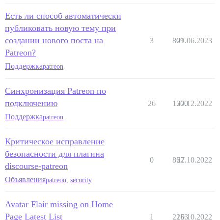
Есть ли способ автоматически
публиковать новую тему при
создании нового поста на
3
809
21.06.2023
Patreon?
Поддержка
patreon
Синхронизация Patreon по
подключению
26
1300
27.12.2022
Поддержка
patreon
Критическое исправление
безопасности для плагина
0
862
27.10.2022
discourse-patreon
Объявления
patreon
,
security
Avatar Flair missing on Home
Page Latest List
1
2253
10.10.2022