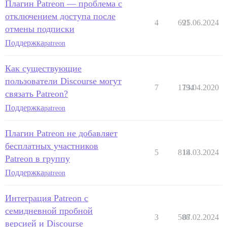
Плагин Patreon — проблема с
отключением доступа после
4
691
25.06.2024
отмены подписки
Поддержка
patreon
Как существующие
пользователи Discourse могут
7
1794
13.04.2020
связать Patreon?
Поддержка
patreon
Плагин Patreon не добавляет
бесплатных участников
5
818
14.03.2024
Patreon в группу
Поддержка
patreon
Интеграция Patreon с
семидневной пробной
3
588
07.02.2024
версией и Discourse