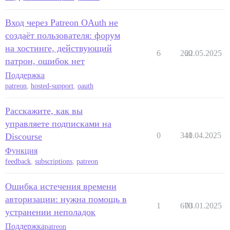
Вход через Patreon OAuth не
создаёт пользователя: форум
на хостинге, действующий
6
260
22.05.2025
патрон, ошибок нет
Поддержка
patreon
,
hosted-support
,
oauth
Расскажите, как вы
управляете подписками на
0
340
11.04.2025
Discourse
Функция
feedback
,
subscriptions
,
patreon
Ошибка истечения времени
авторизации: нужна помощь в
1
670
03.01.2025
устранении неполадок
Поддержка
patreon