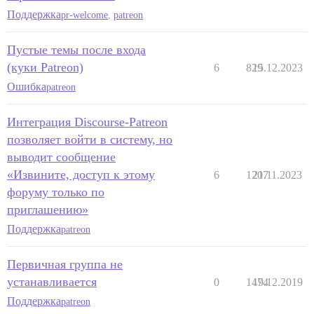
Поддержка
pr-welcome
,
patreon
Пустые темы после входа
(куки Patreon)
6
829
15.12.2023
Ошибка
patreon
Интеграция Discourse-Patreon
позволяет войти в систему, но
выводит сообщение
«Извините, доступ к этому
6
1207
21.11.2023
форуму только по
приглашению»
Поддержка
patreon
Первичная группа не
устанавливается
0
1474
19.12.2019
Поддержка
patreon