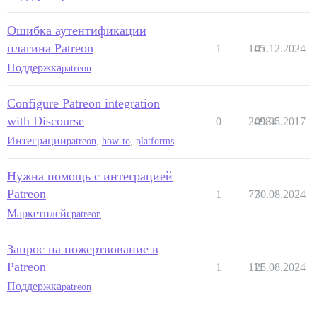
Ошибка аутентификации
плагина Patreon
1
145
07.12.2024
Поддержка
patreon
Configure Patreon integration
with Discourse
0
24984
09.05.2017
Интеграции
patreon
,
how-to
,
platforms
Нужна помощь с интеграцией
Patreon
1
77
30.08.2024
Маркетплейс
patreon
Запрос на пожертвование в
Patreon
1
111
25.08.2024
Поддержка
patreon