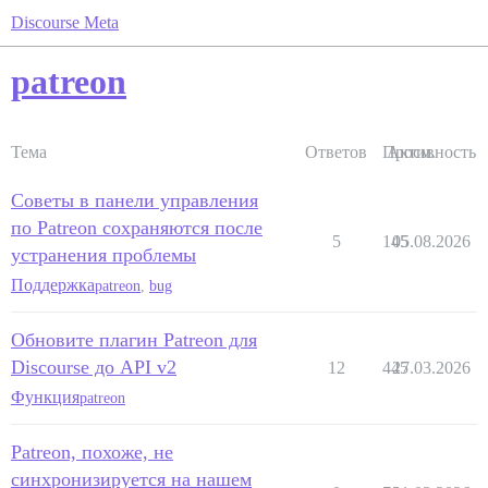
Discourse Meta
patreon
Тема
Ответов
Просм.
Активность
Советы в панели управления
по Patreon сохраняются после
5
145
05.08.2026
устранения проблемы
Поддержка
patreon
,
bug
Обновите плагин Patreon для
Discourse до API v2
12
445
27.03.2026
Функция
patreon
Patreon, похоже, не
синхронизируется на нашем