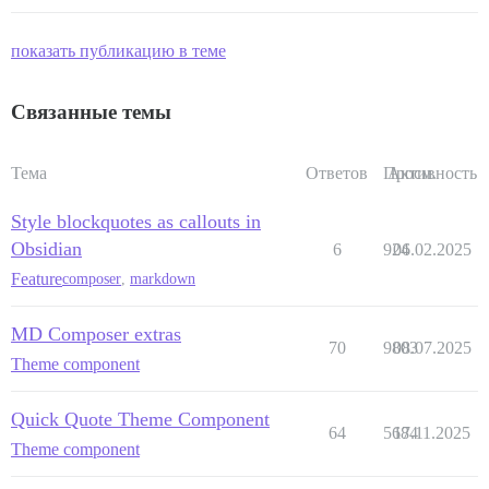
показать публикацию в теме
Связанные темы
Тема
Ответов
Просм.
Активность
Style blockquotes as callouts in
Obsidian
6
924
06.02.2025
Feature
composer
,
markdown
MD Composer extras
70
9803
08.07.2025
Theme component
Quick Quote Theme Component
64
5684
17.11.2025
Theme component