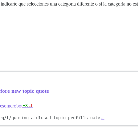
a indicarte que selecciones una categoría diferente o si la categoría no e
fore new topic quote
+3
-1
esomerobot
rg/t/quoting-a-closed-topic-prefills-cate
…