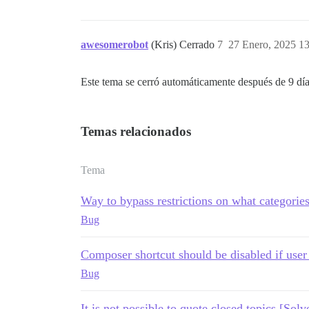
awesomerobot
(Kris) Cerrado
7
27 Enero, 2025 1
Este tema se cerró automáticamente después de 9 día
Temas relacionados
Tema
Way to bypass restrictions on what categories
Bug
Composer shortcut should be disabled if user 
Bug
It is not possible to quote closed topics [Solv