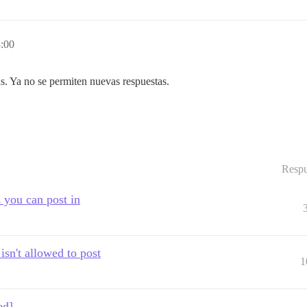
3:00
s. Ya no se permiten nuevas respuestas.
Respu
 you can post in
isn't allowed to post
1
ed]