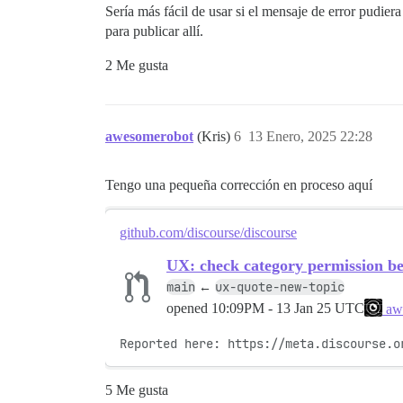
Sería más fácil de usar si el mensaje de error pudier
para publicar allí.
2 Me gusta
awesomerobot
(Kris)
6
13 Enero, 2025 22:28
Tengo una pequeña corrección en proceso aquí
github.com/discourse/discourse
UX: check category permission be
main
ux-quote-new-topic
←
opened
10:09PM - 13 Jan 25 UTC
aw
Reported here: https://meta.discourse.o
5 Me gusta