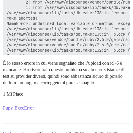
        2: from /var/www/discourse/vendor/bundle/ruby
        1: from /var/www/discourse/lib/tasks/db.rake:
/var/www/discourse/lib/tasks/db.rake:136:in `rescue i
rake aborted!

NameError: undefined local variable or method `except
/var/www/discourse/lib/tasks/db.rake:136:in `rescue i
/var/www/discourse/lib/tasks/db.rake:135:in `block (3
/var/www/discourse/vendor/bundle/ruby/2.6.0/gems/rail
/var/www/discourse/vendor/bundle/ruby/2.6.0/gems/rail
/var/www/discourse/lib/tasks/db.rake:132:in `block (2
Caused by:

ActiveRecord::RecordNotFound: Couldn't find Upload wit
È lo stesso errore in cui viene segnalato che l’upload con id -6 è
/var/www/discourse/vendor/bundle/ruby/2.6.0/gems/acti
mancante. Ho riscontrato questo problema su almeno 3 istanze di
/var/www/discourse/lib/site_icon_manager.rb:73:in `res
test su provider diversi, quindi sono abbastanza sicuro di poterlo
/var/www/discourse/lib/site_icon_manager.rb:25:in `bl
/var/www/discourse/lib/site_icon_manager.rb:24:in `eac
definire un bug, ma correggetemi pure se sbaglio.
/var/www/discourse/lib/site_icon_manager.rb:24:in `ens
/var/www/discourse/lib/tasks/db.rake:156:in `block (2
1 Mi Piace
/var/www/discourse/lib/tasks/db.rake:134:in `block (3
/var/www/discourse/vendor/bundle/ruby/2.6.0/gems/rail
Pups::ExecError
/var/www/discourse/vendor/bundle/ruby/2.6.0/gems/rail
/var/www/discourse/lib/tasks/db.rake:132:in `block (2
Migrating default

Tasks: TOP => multisite:migrate

(See full trace by running task with --trace)
