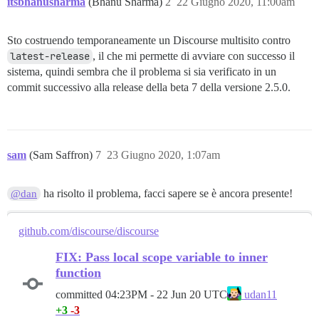
itsbhanusharma
(Bhanu Sharma)
2
22 Giugno 2020, 11:00am
Migrating thirdsite

== 20200611104600 CreateMissingBadgeIndexes: migratin
-- execute("CREATE INDEX IF NOT EXISTS index_user_bad
Sto costruendo temporaneamente un Discourse multisito contro
   -> 0.0403s

latest-release
, il che mi permette di avviare con successo il
-- execute("CREATE INDEX IF NOT EXISTS index_badges_o
   -> 0.0024s

sistema, quindi sembra che il problema si sia verificato in un
== 20200611104600 CreateMissingBadgeIndexes: migrated
commit successivo alla release della beta 7 della versione 2.5.0.
== 20200617144300 AddPublicFieldToPublishedPages: mig
-- execute("DELETE FROM schema_migrations WHERE versi
   -> 0.0078s

-- execute("DELETE FROM schema_migrations WHERE versi
sam
(Sam Saffron)
7
23 Giugno 2020, 1:07am
   -> 0.0020s

-- execute("ALTER TABLE \"published_pages\" ADD COLUM
   -> 0.0262s

ha risolto il problema, facci sapere se è ancora presente!
@dan
github.com/discourse/discourse
FIX: Pass local scope variable to inner
function
committed
04:23PM - 22 Jun 20 UTC
udan11
+3
-3