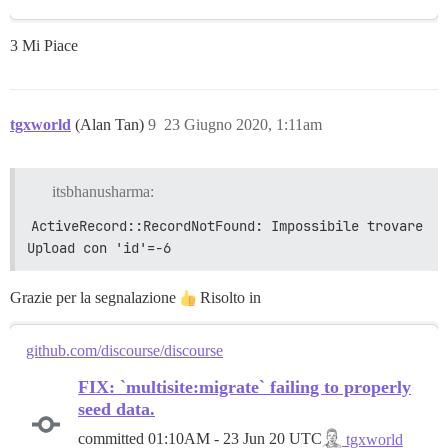
3 Mi Piace
tgxworld
(Alan Tan)
9
23 Giugno 2020, 1:11am
itsbhanusharma:
ActiveRecord::RecordNotFound: Impossibile trovare 
Upload con 'id'=-6
Grazie per la segnalazione
Risolto in
github.com/discourse/discourse
FIX: `multisite:migrate` failing to properly
seed data.
committed
01:10AM - 23 Jun 20 UTC
tgxworld