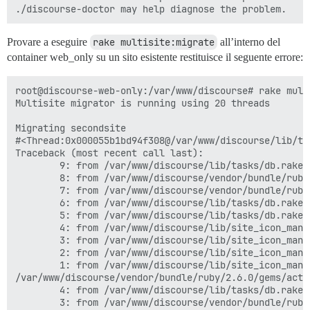
Provare a eseguire
rake multisite:migrate
all’interno del
container web_only su un sito esistente restituisce il seguente errore:
root@discourse-web-only:/var/www/discourse# rake multi
Multisite migrator is running using 20 threads

Migrating secondsite

#<Thread:0x000055b1bd94f308@/var/www/discourse/lib/ta
Traceback (most recent call last):

        9: from /var/www/discourse/lib/tasks/db.rake:
        8: from /var/www/discourse/vendor/bundle/ruby
        7: from /var/www/discourse/vendor/bundle/ruby
        6: from /var/www/discourse/lib/tasks/db.rake:
        5: from /var/www/discourse/lib/tasks/db.rake:
        4: from /var/www/discourse/lib/site_icon_mana
        3: from /var/www/discourse/lib/site_icon_mana
        2: from /var/www/discourse/lib/site_icon_mana
        1: from /var/www/discourse/lib/site_icon_mana
/var/www/discourse/vendor/bundle/ruby/2.6.0/gems/acti
        4: from /var/www/discourse/lib/tasks/db.rake:
        3: from /var/www/discourse/vendor/bundle/ruby