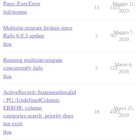
Pups::ExecError
Maggio 11,
13
1325
2023
Self-hosting
Multisite:migrate broken since
Maggio 7,
Rails 6.0.3 update
2
767
2020
Bug
Running multisite:migrate
Marzo 6,
concurrently fails
5
123
2026
Bug
ActiveRecord::StatementInvalid
: PG::UndefinedColumn:
ERROR: column
Marzo 25,
18
4583
categories.search_priority does
2019
not exist
Bug