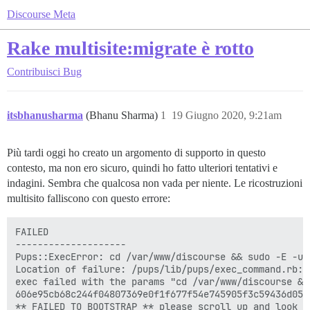
Discourse Meta
Rake multisite:migrate è rotto
Contribuisci
Bug
itsbhanusharma
(Bhanu Sharma)
1
19 Giugno 2020, 9:21am
Più tardi oggi ho creato un argomento di supporto in questo
contesto, ma non ero sicuro, quindi ho fatto ulteriori tentativi e
indagini. Sembra che qualcosa non vada per niente. Le ricostruzioni
multisito falliscono con questo errore:
FAILED

--------------------

Pups::ExecError: cd /var/www/discourse && sudo -E -u 
Location of failure: /pups/lib/pups/exec_command.rb:11
exec failed with the params "cd /var/www/discourse &&
606e95cb68c244f04807369e0f1f677f54e745905f3c59436d0540
** FAILED TO BOOTSTRAP ** please scroll up and look f