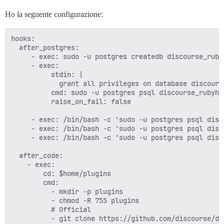
Ho la seguente configurazione:
hooks:

  after_postgres:

     - exec: sudo -u postgres createdb discourse_rubyh
     - exec:

          stdin: |

            grant all privileges on database discours
          cmd: sudo -u postgres psql discourse_rubyhub
          raise_on_fail: false

     - exec: /bin/bash -c 'sudo -u postgres psql disc
     - exec: /bin/bash -c 'sudo -u postgres psql disc
     - exec: /bin/bash -c 'sudo -u postgres psql disc
  after_code:

    - exec:

        cd: $home/plugins

        cmd:

          - mkdir -p plugins

          - chmod -R 755 plugins

          # Official

          - git clone https://github.com/discourse/doc