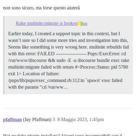
non sono sicuro, ma forse questo aiuterà
Rake multisite:migrate is broken
Bug
Earlier today, I created a support topic in this context, but I
wasn’t sure so I did some more tries and investigation into this,
Seems like something is very wrong here. multisite rebuilds fail
with this error: FAILED -------------------- Pups::ExecError: cd
/var/www/discourse && sudo -E -u discourse bundle exec rake
multisite:migrate failed with return #<Process::Status: pid 5780
exit 1> Location of failure:
/pups/lib/pups/exec_command.rb:112:in `spawn' exec failed
with the params "cd /var/ww…
pfaffman
(Jay Pfaffman)
3
8 Maggio 2023, 1:45pm
Hai qualche plugin installato? Alcuni sono incompatibili con il