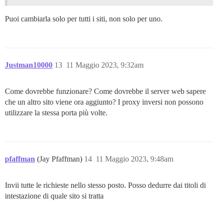
          - git clone https://github.com/coopcreds/di
Puoi cambiarla solo per tutti i siti, non solo per uno.
  before_bundle_exec:

    - file:

        path: $home/config/multisite.yml

        contents: |

         multisite:

Justman10000
13
11 Maggio 2023, 9:32am
           adapter: postgresql

           database: discourse_rubyhub

           pool: 25

Come dovrebbe funzionare? Come dovrebbe il server web sapere
           timeout: 5000

           db_id: 2

che un altro sito viene ora aggiunto? I proxy inversi non possono
           host_names:

utilizzare la stessa porta più volte.
             - rubyhub.store

  after_bundle_exec:

pfaffman
(Jay Pfaffman)
14
11 Maggio 2023, 9:48am
Invii tutte le richieste nello stesso posto. Posso dedurre dai titoli di
intestazione di quale sito si tratta