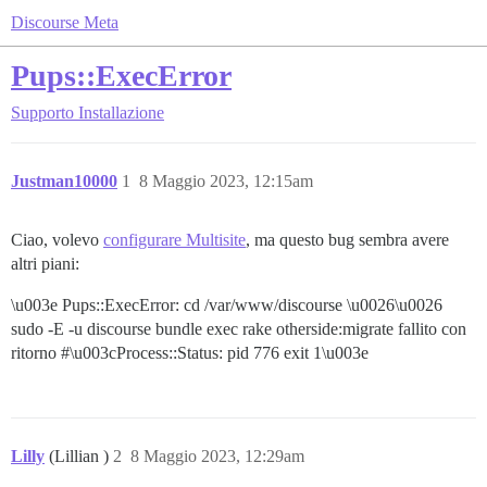
Discourse Meta
Pups::ExecError
Supporto
Installazione
Justman10000
1
8 Maggio 2023, 12:15am
Ciao, volevo
configurare Multisite
, ma questo bug sembra avere
altri piani:
\u003e Pups::ExecError: cd /var/www/discourse \u0026\u0026
sudo -E -u discourse bundle exec rake otherside:migrate fallito con
ritorno #\u003cProcess::Status: pid 776 exit 1\u003e
Lilly
(Lillian )
2
8 Maggio 2023, 12:29am