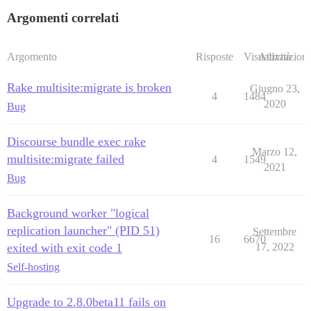
Argomenti correlati
Argomento
Risposte
Visualizzazioni
Attività
Rake multisite:migrate is broken
Giugno 23,
4
1484
2020
Bug
Discourse bundle exec rake
Marzo 12,
multisite:migrate failed
4
1549
2021
Bug
Background worker "logical
replication launcher" (PID 51)
Settembre
16
6670
exited with exit code 1
17, 2022
Self-hosting
Upgrade to 2.8.0beta11 fails on