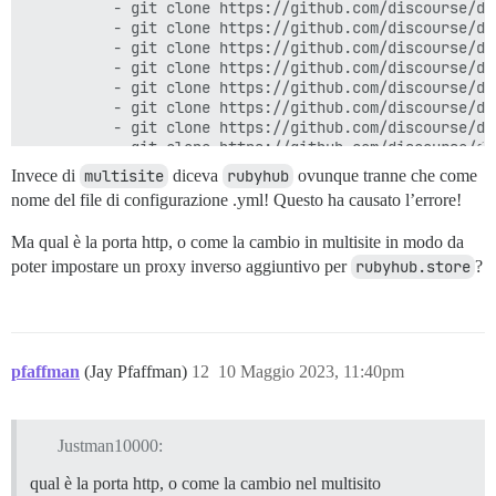
          - git clone https://github.com/discourse/di
          - git clone https://github.com/discourse/dis
          - git clone https://github.com/discourse/di
          - git clone https://github.com/discourse/di
          - git clone https://github.com/discourse/di
          - git clone https://github.com/discourse/di
          - git clone https://github.com/discourse/di
          - git clone https://github.com/discourse/di
          - git clone https://github.com/discourse/di
Invece di
multisite
diceva
rubyhub
ovunque tranne che come
          - git clone https://github.com/discourse/dis
nome del file di configurazione .yml! Questo ha causato l’errore!
          - git clone https://github.com/discourse/di
          - git clone https://github.com/discourse/di
Ma qual è la porta http, o come la cambio in multisite in modo da
          - git clone https://github.com/discourse/dis
poter impostare un proxy inverso aggiuntivo per
          - git clone https://github.com/discourse/di
rubyhub.store
?
          - git clone https://github.com/discourse/di
          - git clone https://github.com/discourse/di
          # Paviliondev

          - git clone https://github.com/paviliondev/
          - git clone https://github.com/paviliondev/
pfaffman
(Jay Pfaffman)
12
10 Maggio 2023, 11:40pm
          - git clone https://github.com/paviliondev/
          - git clone https://github.com/paviliondev/d
          - git clone https://github.com/paviliondev/
Justman10000:
          - git clone https://github.com/paviliondev/
          - git clone https://github.com/paviliondev/
qual è la porta http, o come la cambio nel multisito
          # Coopcreds
