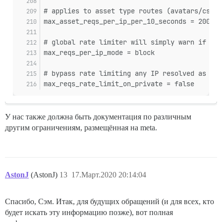
# applies to asset type routes (avatars/css a
max_asset_reqs_per_ip_per_10_seconds = 200
# global rate limiter will simply warn if the
max_reqs_per_ip_mode = block
# bypass rate limiting any IP resolved as a p
max_reqs_rate_limit_on_private = false
У нас также должна быть документация по различным
другим ограничениям, размещённая на meta.
AstonJ
(AstonJ)
13
17.Март.2020 20:14:04
Спасибо, Сэм. Итак, для будущих обращений (и для всех, кто
будет искать эту информацию позже), вот полная