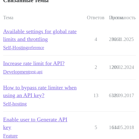
Связанные темы
Тема
Ответов
Просм.
Активность
Available settings for global rate
limits and throttling
4
23661
02.11.2025
Self-Hosting
reference
Increase rate limit for API?
2
1209
20.02.2024
Development
rest-api
How to bypass rate limiter when
using an API key?
13
6329
18.09.2017
Self-hosting
Enable user to Generate API
key
5
1614
14.05.2018
Feature