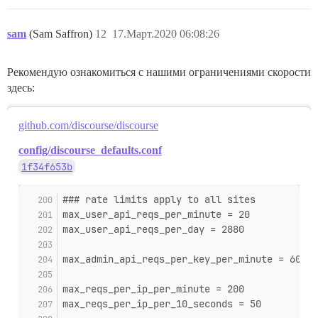
sam
(Sam Saffron)
12
17.Март.2020 06:08:26
Рекомендую ознакомиться с нашими ограничениями скорости
здесь:
github.com/discourse/discourse
config/discourse_defaults.conf
1f34f653b
### rate limits apply to all sites
max_user_api_reqs_per_minute = 20
max_user_api_reqs_per_day = 2880
max_admin_api_reqs_per_key_per_minute = 60
max_reqs_per_ip_per_minute = 200
max_reqs_per_ip_per_10_seconds = 50