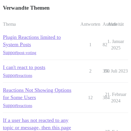
Verwandte Themen
Thema
Antworten
Aufrufe
Aktivität
Plugin Reactions limited to
1. Januar
System Posts
1
82
2025
Support
post-voting
I can't react to posts
2
350
18. Juli 2023
Support
reactions
Reactions Not Showing Options
21. Februar
for Some Users
12
384
2024
Support
reactions
If a user has not reacted to any
topic or message, then this page