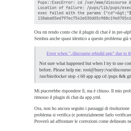
Pups::ExecError: cd /var/www/discourse &
Location of failure: /pups/lib/pups/exec
exec failed with the params {"cd"=&gt;"$
Ora mi rendo conto che il plugin di chat è in pre-alp
Sembra anche quasi identico a questo problema già se
Error when "./discourse rebuild app" due to t
Not sure what happened but when I try to use com
before. Please help me. root@huey:/var/discourse#
/usr/bin/docker stop -t 60 app app cd /pups && gi
Mi piacerebbe rispondere lì, ma è chiuso. Il mio pro
rimosso il plugin di chat da app.yml.
Ora, non ho ancora seguito i passaggi di risoluzione 
problema si verifica (e potenzialmente farlo verific
Proverò ad affrontare le correzioni come delineato ne