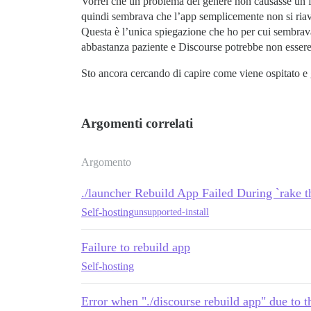
Vorrei che un problema del genere non causasse un fa
quindi sembrava che l’app semplicemente non si riavv
Questa è l’unica spiegazione che ho per cui sembrava 
abbastanza paziente e Discourse potrebbe non ess
Sto ancora cercando di capire come viene ospitato e g
Argomenti correlati
Argomento
./launcher Rebuild App Failed During `rake 
Self-hosting
unsupported-install
Failure to rebuild app
Self-hosting
Error when "./discourse rebuild app" due to 