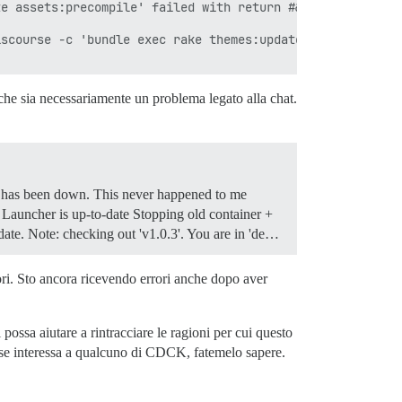
e assets:precompile' failed with return #&lt;Process::St
scourse -c 'bundle exec rake themes:update assets:precom
 che sia necessariamente un problema legato alla chat.
um has been down. This never happened to me
 Launcher is up-to-date Stopping old container +
ate. Note: checking out 'v1.0.3'. You are in 'de…
ori. Sto ancora ricevendo errori anche dopo aver
ossa aiutare a rintracciare le ragioni per cui questo
i se interessa a qualcuno di CDCK, fatemelo sapere.