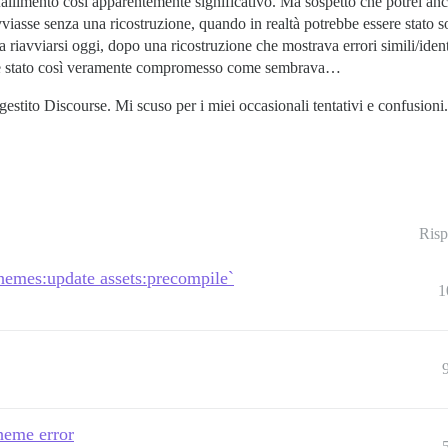
llimento così apparentemente significativo. Ma sospetto che potrei anc
iasse senza una ricostruzione, quando in realtà potrebbe essere stato so
riavviarsi oggi, dopo una ricostruzione che mostrava errori simili/iden
ere stato così veramente compromesso come sembrava…
estito Discourse. Mi scuso per i miei occasionali tentativi e confusioni
Risp
themes:update assets:precompile`
1
theme error