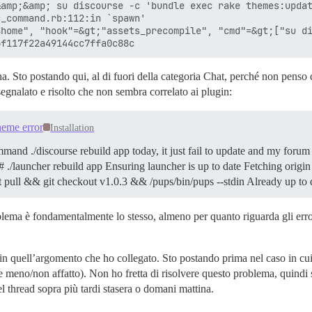
amp;&amp; su discourse -c 'bundle exec rake themes:updat
_command.rb:112:in `spawn'

home", "hook"=&gt;"assets_precompile", "cmd"=&gt;["su di
ha. Sto postando qui, al di fuori della categoria Chat, perché non penso
gnalato e risolto che non sembra correlato ai plugin:
heme error
Installation
mand ./discourse rebuild app today, it just fail to update and my for
 ./launcher rebuild app Ensuring launcher is up to date Fetching origin
t pull && git checkout v1.0.3 && /pups/bin/pups --stdin Already up to d
blema è fondamentalmente lo stesso, almeno per quanto riguarda gli err
in quell’argomento che ho collegato. Sto postando prima nel caso in cui p
are meno/non affatto). Non ho fretta di risolvere questo problema, quind
l thread sopra più tardi stasera o domani mattina.