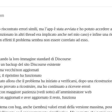
4pm
o riscontrato errori simili, ma l’app è stata avviata e ho potuto acceder
nzionato in altri thread era implicato anche nel mio caso) e infine una r
in effetti il problema sembra non essere correlato ad esso.
zando la loro immagine standard di Discourse
 un backup del sito Discourse esistente
ma vecchi/non aggiornati
 il ripristino ha funzionato
tato allora che il problema ha iniziato a verificarsi, dopo una ricostruz
 provato a ricostruire, ma ho continuato a ricevere errori
con maggiore pazienza (vedi sotto) all’amministratore web
 aggiornati e aver aggiornato il resto, funziona
 tema con bug, anche (sembra) valori errati della versione massima, p