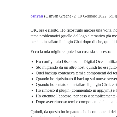
oshyan
(Oshyan Greene)
2
19 Gennaio 2022, 6:1
OK, ora è risolto. Ho ricostruito ancora una volta, h
tema problematici (quello del logo alternativo già me
persino installato il plugin Chat dopo di che, quindi 
Ecco la mia migliore ipotesi su cosa sia successo:
Ho configurato Discourse in Digital Ocean utiliz
Sto migrando da un altro host, quindi ho eseguito
Quel backup conteneva temi e componenti del te
Quando ho ripristinato il backup sul nuovo server,
Quando ho tentato di installare il plugin Chat, è s
Ho rimosso il plugin (commentato in app.yml) e ho
Ho ottenuto l’accesso, per caso o semplicemente 
Dopo aver rimosso temi e componenti del tema non
Quindi, da questo ho imparato che i componenti del