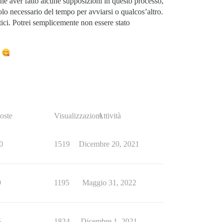
he aver fatto alcune supposizioni in questo processo,
lo necessario del tempo per avviarsi o qualcos’altro.
tici. Potrei semplicemente non essere stato
.
oste
Visualizzazioni
Attività
0
1519
Dicembre 20, 2021
9
1195
Maggio 31, 2022
5
1824
Dicembre 1, 2021