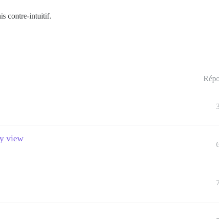
s contre-intuitif.
Répo
ry view