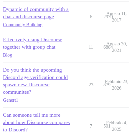
Dynamic of community with a
Agosto 11,
chat and discourse page
6
2930
2017
Community Building
Effectively using Discourse
Agosto 30,
together with group chat
11
6884
2021
Blog
Do you think the upcoming
Discord age verification could
Febbraio 23,
spawn new Discourse
23
879
2026
communites?
General
Can someone tell me more
about how Discourse compares
Febbraio 4,
7
501
to Discord?
2025