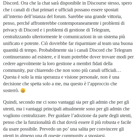
Discord. Ora che la chat sarà disponibile in Discourse stesso, spero
che i canali di chat primari e ufficiali possano essere spostati
all’interno dell’istanza del forum. Sarebbe una grande vittoria,
penso, perché affronterebbe contemporaneamente i problemi di
privacy di Discord e i problemi di gestione di Telegram,
centralizzando ulteriormente le comunicazioni in un sistema più
unificato e potente. Ciò dovrebbe far risparmiare al team una buona
quantità di tempo. Probabilmente sia i canali Discord che Telegram
continueranno ad esistere, e il team potrebbe dover trovare modi per
cedere agevolmente la loro gestione a membri fidati della
community, pur chiarendo che non sono più canali ufficiali…
Questa è solo la mia speranza e visione personale, non è una
decisione che spetta solo a me, ma questo è l’approccio che
sosterrò.
Quindi, secondo me ci sono vantaggi sia per gli admin che per gli
utenti, ma i vantaggi principali attualmente sono per gli admin che
vogliono centralizzare. Per guidare l’adozione da parte degli utenti,
penso che la funzionalità di chat dovrà essere il più robusta e facile
da usare possibile. Prevedo un po’ una salita per convincere gli
utenti in almeno una di queste community a spostarsi.