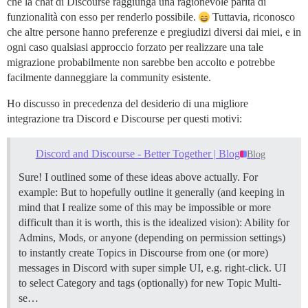
che la chat di Discourse raggiunga una ragionevole parità di
funzionalità con esso per renderlo possibile.
Tuttavia, riconosco
che altre persone hanno preferenze e pregiudizi diversi dai miei, e in
ogni caso qualsiasi approccio forzato per realizzare una tale
migrazione probabilmente non sarebbe ben accolto e potrebbe
facilmente danneggiare la community esistente.
Ho discusso in precedenza del desiderio di una migliore
integrazione tra Discord e Discourse per questi motivi:
Discord and Discourse - Better Together | Blog
Blog
Sure! I outlined some of these ideas above actually. For
example: But to hopefully outline it generally (and keeping in
mind that I realize some of this may be impossible or more
difficult than it is worth, this is the idealized vision): Ability for
Admins, Mods, or anyone (depending on permission settings)
to instantly create Topics in Discourse from one (or more)
messages in Discord with super simple UI, e.g. right-click. UI
to select Category and tags (optionally) for new Topic Multi-
se…