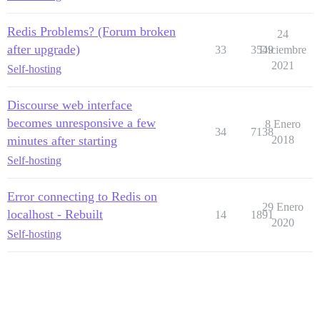
Redis Problems? (Forum broken
24
after upgrade)
33
3549
Diciembre
2021
Self-hosting
Discourse web interface
becomes unresponsive a few
8 Enero
34
7138
minutes after starting
2018
Self-hosting
Error connecting to Redis on
29 Enero
localhost - Rebuilt
14
1891
2020
Self-hosting