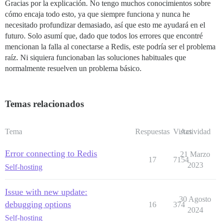
Gracias por la explicación. No tengo muchos conocimientos sobre
cómo encaja todo esto, ya que siempre funciona y nunca he
necesitado profundizar demasiado, así que esto me ayudará en el
futuro. Solo asumí que, dado que todos los errores que encontré
mencionan la falla al conectarse a Redis, este podría ser el problema
raíz. Ni siquiera funcionaban las soluciones habituales que
normalmente resuelven un problema básico.
Temas relacionados
Tema
Respuestas
Vistas
Actividad
Error connecting to Redis
21 Marzo
17
7154
2023
Self-hosting
Issue with new update:
30 Agosto
debugging options
16
374
2024
Self-hosting