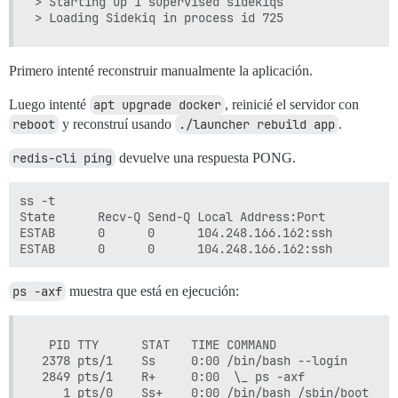
> Starting up 1 supervised sidekiqs

Primero intenté reconstruir manualmente la aplicación.
Luego intenté
apt upgrade docker
, reinicié el servidor con
reboot
y reconstruí usando
./launcher rebuild app
.
redis-cli ping
devuelve una respuesta PONG.
ss -t

State      Recv-Q Send-Q Local Address:Port          
ESTAB      0      0      104.248.166.162:ssh         
ps -axf
muestra que está en ejecución:
  PID TTY      STAT   TIME COMMAND

 2378 pts/1    Ss     0:00 /bin/bash --login

 2849 pts/1    R+     0:00  \_ ps -axf

    1 pts/0    Ss+    0:00 /bin/bash /sbin/boot
