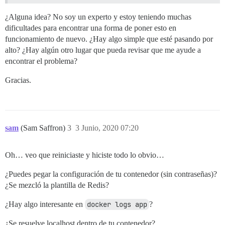
 2840 ?        Ss     0:00  |       \_ postgres: 12
  632 ?        Ss     0:00  \_ runsv nginx

¿Alguna idea? No soy un experto y estoy teniendo muchas
  634 ?        S      0:00  |   \_ nginx: master pr
dificultades para encontrar una forma de poner esto en
  654 ?        S      0:02  |       \_ nginx: worke
funcionamiento de nuevo. ¿Hay algo simple que esté pasando por
  655 ?        S      0:00  |       \_ nginx: cache
alto? ¿Hay algún otro lugar que pueda revisar que me ayude a
  633 ?        Ss     0:00  \_ runsv redis

encontrar el problema?
  637 ?        S      0:00      \_ svlogd /var/log/r
Gracias.
sam
(Sam Saffron)
3
3 Junio, 2020 07:20
Oh… veo que reiniciaste y hiciste todo lo obvio…
¿Puedes pegar la configuración de tu contenedor (sin contraseñas)?
¿Se mezcló la plantilla de Redis?
¿Hay algo interesante en
docker logs app
?
¿Se resuelve localhost dentro de tu contenedor?