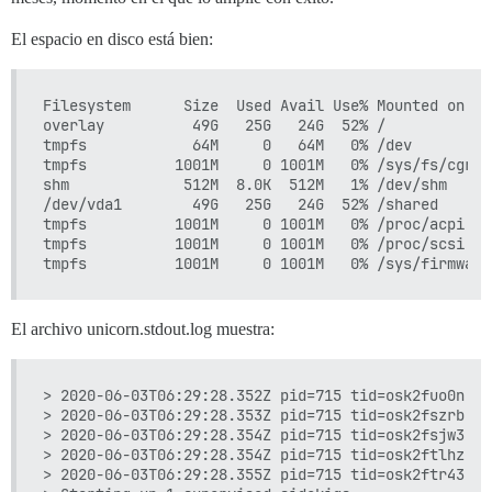
El espacio en disco está bien:
Filesystem      Size  Used Avail Use% Mounted on

overlay          49G   25G   24G  52% /

tmpfs            64M     0   64M   0% /dev

tmpfs          1001M     0 1001M   0% /sys/fs/cgroup
shm             512M  8.0K  512M   1% /dev/shm

/dev/vda1        49G   25G   24G  52% /shared

tmpfs          1001M     0 1001M   0% /proc/acpi

tmpfs          1001M     0 1001M   0% /proc/scsi

El archivo unicorn.stdout.log muestra:
> 2020-06-03T06:29:28.352Z pid=715 tid=osk2fuo0n ER
> 2020-06-03T06:29:28.353Z pid=715 tid=osk2fszrb ER
> 2020-06-03T06:29:28.354Z pid=715 tid=osk2fsjw3 ER
> 2020-06-03T06:29:28.354Z pid=715 tid=osk2ftlhz ER
> 2020-06-03T06:29:28.355Z pid=715 tid=osk2ftr43 ER