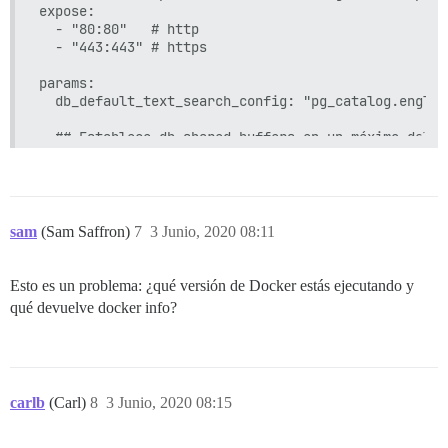
expose:

  - "80:80"   # http

  - "443:443" # https

params:

  db_default_text_search_config: "pg_catalog.english
  ## Establece db_shared_buffers en un máximo del 2
  ## se establecerá automáticamente por bootstrap s
  db_shared_buffers: "128MB"

  ## puede mejorar el rendimiento de ordenación, pe
  #db_work_mem: "40MB"

sam
(Sam Saffron)
7
3 Junio, 2020 08:11
  ## ¿Qué revisión de Git debe usar este contenedor
  #version: tests-passed

Esto es un problema: ¿qué versión de Docker estás ejecutando y
qué devuelve docker info?
env:

  LANG: en_US.UTF-8

  # DISCOURSE_DEFAULT_LOCALE: en

  ## ¿Cuántas solicitudes web simultáneas se admite
carlb
(Carl)
8
3 Junio, 2020 08:15
  ## se establecerá automáticamente por bootstrap s
  UNICORN_WORKERS: 2
