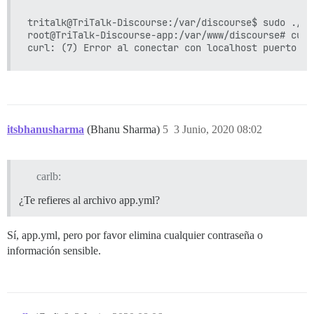
tritalk@TriTalk-Discourse:/var/discourse$ sudo ./la
root@TriTalk-Discourse-app:/var/www/discourse# curl
itsbhanusharma
(Bhanu Sharma)
5
3 Junio, 2020 08:02
carlb:
¿Te refieres al archivo app.yml?
Sí, app.yml, pero por favor elimina cualquier contraseña o
información sensible.