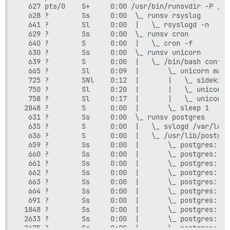
  627 pts/0    S+     0:00 /usr/bin/runsvdir -P /et
  628 ?        Ss     0:00  \_ runsv rsyslog

  641 ?        Sl     0:00  |   \_ rsyslogd -n

  629 ?        Ss     0:00  \_ runsv cron

  640 ?        S      0:00  |   \_ cron -f

  630 ?        Ss     0:00  \_ runsv unicorn

  639 ?        S      0:00  |   \_ /bin/bash config
  665 ?        Sl     0:09  |       \_ unicorn mast
  725 ?        SNl    0:12  |       |   \_ sidekiq 
  750 ?        Sl     0:20  |       |   \_ unicorn 
  758 ?        Sl     0:17  |       |   \_ unicorn 
 2848 ?        S      0:00  |       \_ sleep 1

  631 ?        Ss     0:00  \_ runsv postgres

  635 ?        S      0:00  |   \_ svlogd /var/log/
  636 ?        S      0:00  |   \_ /usr/lib/postgre
  659 ?        Ss     0:00  |       \_ postgres: 12
  660 ?        Ss     0:00  |       \_ postgres: 12
  661 ?        Ss     0:00  |       \_ postgres: 12
  662 ?        Ss     0:00  |       \_ postgres: 12
  663 ?        Ss     0:00  |       \_ postgres: 12
  664 ?        Ss     0:00  |       \_ postgres: 12
  691 ?        Ss     0:00  |       \_ postgres: 12
 1848 ?        Ss     0:00  |       \_ postgres: 12
 2633 ?        Ss     0:00  |       \_ postgres: 12
 2675 ?        Ss     0:00  |       \_ postgres: 12