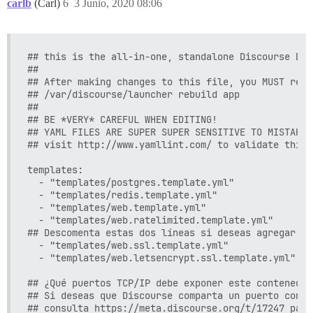
carlb
(Carl)
6
3 Junio, 2020 08:06
## this is the all-in-one, standalone Discourse Doc
##

## After making changes to this file, you MUST rebui
## /var/discourse/launcher rebuild app

##

## BE *VERY* CAREFUL WHEN EDITING!

## YAML FILES ARE SUPER SUPER SENSITIVE TO MISTAKES
## visit http://www.yamllint.com/ to validate this 
templates:

  - "templates/postgres.template.yml"

  - "templates/redis.template.yml"

  - "templates/web.template.yml"

  - "templates/web.ratelimited.template.yml"

## Descomenta estas dos líneas si deseas agregar Le
  - "templates/web.ssl.template.yml"

  - "templates/web.letsencrypt.ssl.template.yml"

## ¿Qué puertos TCP/IP debe exponer este contenedor?
## Si deseas que Discourse comparta un puerto con o
## consulta https://meta.discourse.org/t/17247 para