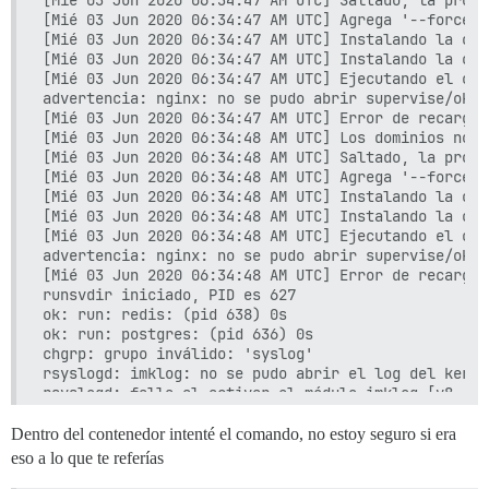
[Mié 03 Jun 2020 06:34:47 AM UTC] Saltado, la próxi
[Mié 03 Jun 2020 06:34:47 AM UTC] Agrega '--force' 
[Mié 03 Jun 2020 06:34:47 AM UTC] Instalando la cla
[Mié 03 Jun 2020 06:34:47 AM UTC] Instalando la cad
[Mié 03 Jun 2020 06:34:47 AM UTC] Ejecutando el com
advertencia: nginx: no se pudo abrir supervise/ok: 
[Mié 03 Jun 2020 06:34:47 AM UTC] Error de recarga p
[Mié 03 Jun 2020 06:34:48 AM UTC] Los dominios no h
[Mié 03 Jun 2020 06:34:48 AM UTC] Saltado, la próxi
[Mié 03 Jun 2020 06:34:48 AM UTC] Agrega '--force' 
[Mié 03 Jun 2020 06:34:48 AM UTC] Instalando la cla
[Mié 03 Jun 2020 06:34:48 AM UTC] Instalando la cad
[Mié 03 Jun 2020 06:34:48 AM UTC] Ejecutando el com
advertencia: nginx: no se pudo abrir supervise/ok: 
[Mié 03 Jun 2020 06:34:48 AM UTC] Error de recarga p
runsvdir iniciado, PID es 627

ok: run: redis: (pid 638) 0s

ok: run: postgres: (pid 636) 0s

chgrp: grupo inválido: 'syslog'

rsyslogd: imklog: no se pudo abrir el log del kerne
rsyslogd: falla al activar el módulo imklog [v8.190
Dentro del contenedor intenté el comando, no estoy seguro si era
eso a lo que te referías