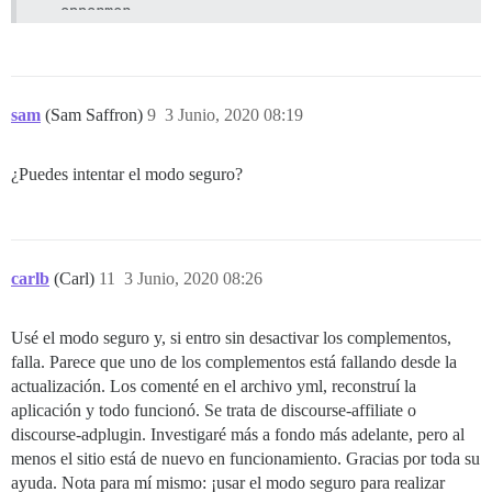
  apparmor

run:

  seccomp

  - exec: echo "Inicio de comandos personalizados"

   Perfil: default

  ## Si deseas establecer la dirección de correo el
 Versión del kernel: 4.4.0-179-generic

  ## Después de obtener el primer correo de registr
 Sistema operativo: Ubuntu 16.04.6 LTS

  - exec: rails r "SiteSetting.notification_email='
 OSType: linux

sam
(Sam Saffron)
9
3 Junio, 2020 08:19
 Arquitectura: x86_64

 CPUs: 1

 Memoria total: 1.953 GiB

¿Puedes intentar el modo seguro?
 Nombre: TriTalk-Discourse

 ID: SYIS:XPWU:W2SP:NYNA:GFP7:DNVK:E7JF:553N:EGWF:O
 Directorio raíz de Docker: /var/lib/docker

 Modo de depuración: false

 Registro: https://index.docker.io/v1/

carlb
(Carl)
11
3 Junio, 2020 08:26
 Etiquetas:

 Experimental: false

 Registros inseguros:

Usé el modo seguro y, si entro sin desactivar los complementos,
  127.0.0.0/8

falla. Parece que uno de los complementos está fallando desde la
 Restauración en vivo habilitada: false

actualización. Los comenté en el archivo yml, reconstruí la
aplicación y todo funcionó. Se trata de discourse-affiliate o
discourse-adplugin. Investigaré más a fondo más adelante, pero al
menos el sitio está de nuevo en funcionamiento. Gracias por toda su
ayuda. Nota para mí mismo: ¡usar el modo seguro para realizar