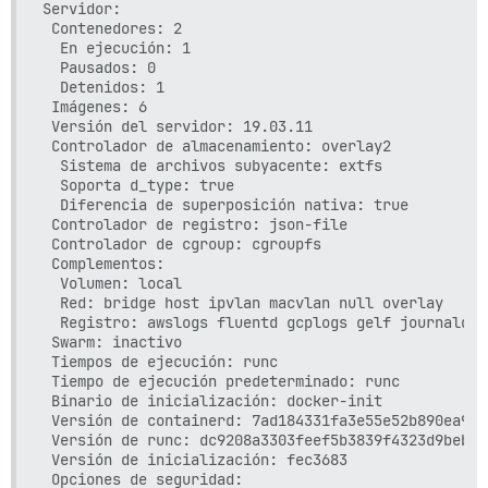
Servidor:

  ## consulta https://meta.discourse.org/t/14857 pa
 Contenedores: 2

  #DISCOURSE_CDN_URL: //discourse-cdn.example.com

  En ejecución: 1

  Pausados: 0

## El contenedor Docker es sin estado; todos los da
  Detenidos: 1

volumes:

 Imágenes: 6

  - volume:

 Versión del servidor: 19.03.11

      host: /var/discourse/shared/standalone

 Controlador de almacenamiento: overlay2

      guest: /shared

  Sistema de archivos subyacente: extfs

  - volume:

  Soporta d_type: true

      host: /var/discourse/shared/standalone/log/var
  Diferencia de superposición nativa: true

      guest: /var/log

 Controlador de registro: json-file

 Controlador de cgroup: cgroupfs

## Los plugins van aquí

 Complementos:

## consulta https://meta.discourse.org/t/19157 para
  Volumen: local

hooks:

  Red: bridge host ipvlan macvlan null overlay

  after_code:

  Registro: awslogs fluentd gcplogs gelf journald j
    - exec:

 Swarm: inactivo

        cd: $home/plugins

 Tiempos de ejecución: runc

        cmd:

 Tiempo de ejecución predeterminado: runc

          - git clone https://github.com/discourse/
 Binario de inicialización: docker-init

          - mkdir -p plugins

 Versión de containerd: 7ad184331fa3e55e52b890ea95e
          - git clone https://github.com/discourse/
 Versión de runc: dc9208a3303feef5b3839f4323d9beb36d
          - git clone https://github.com/discourse/
 Versión de inicialización: fec3683

 Opciones de seguridad:

## Cualquier comando personalizado para ejecutar de