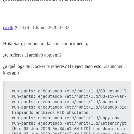
carlb
(Carl)
4
3 Junio, 2020 07:32
Hola Sam, perdona mi falta de conocimiento,
¿te refieres al archivo app.yml?
¿a qué logs de Docker te refieres? He ejecutado esto: ./launcher
logs app
run-parts: ejecutando /etc/runit/1.d/00-ensure-links
run-parts: ejecutando /etc/runit/1.d/00-fix-var-logs
run-parts: ejecutando /etc/runit/1.d/anacron

run-parts: ejecutando /etc/runit/1.d/cleanup-pids

Limpiando archivos PID obsoletos

run-parts: ejecutando /etc/runit/1.d/copy-env

run-parts: ejecutando /etc/runit/1.d/letsencrypt

[Mié 03 Jun 2020 06:34:47 AM UTC] Los dominios no h