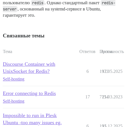
пользователю
redis
. Однако стандартный пакет
redis-
server
, основанный на systemd-сервисе в Ubuntu,
гарантирует это.
Связанные темы
Тема
Ответов
Просм.
Активность
Discourse Container with
UnixSocket for Redis?
6
1973
12.05.2025
Self-hosting
Error connecting to Redis
17
7154
21.03.2023
Self-hosting
Impossible to run in Plesk
Ubuntu -too many issues eg.
6
191
15.12.2025