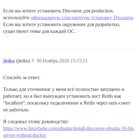
Если вы хотите установить Discourse для production,
используйте
официальную стандартную установку Discourse
.
Если вы хотите установить окружение для разработки,
существуют темы для каждой ОС.
jieiku
(jieiku)
3
30.Ноябрь.2020 15:15:51
Спасибо за ответ.
Только для уточнения: у меня всё полностью запущено и
работает, но я был вынужден установить хост Redis как
“localhost”, поскольку подключение к Redis через unix-сокет
не работало.
Я следовал этому руководству:
https://www.linuxbabe.com/ubuntu/install-discourse-ubuntu-18-04-
server-without-docker