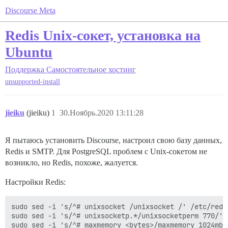
Discourse Meta
Redis Unix-сокет, установка на
Ubuntu
Поддержка
Самостоятельное хостинг
unsupported-install
jieiku
(jieiku)
1
30.Ноябрь.2020 13:11:28
Я пытаюсь установить Discourse, настроил свою базу данных,
Redis и SMTP. Для PostgreSQL проблем с Unix-сокетом не
возникло, но Redis, похоже, жалуется.
Настройки Redis:
sudo sed -i 's/^# unixsocket /unixsocket /' /etc/redis
sudo sed -i 's/^# unixsocketp.*/unixsocketperm 770/' 
sudo sed -i 's/^# maxmemory <bytes>/maxmemory 1024mb/