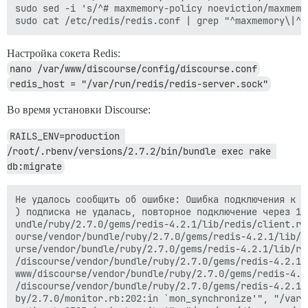
sudo sed -i 's/^# maxmemory-policy noeviction/maxmemo
Настройка сокета Redis:
nano /var/www/discourse/config/discourse.conf
redis_host = "/var/run/redis/redis-server.sock"
Во время установки Discourse:
RAILS_ENV=production 
/root/.rbenv/versions/2.7.2/bin/bundle exec rake 
db:migrate
Не удалось сообщить об ошибке: Ошибка подключения к R
) подписка не удалась, повторное подключение через 1 
undle/ruby/2.7.0/gems/redis-4.2.1/lib/redis/client.rb
ourse/vendor/bundle/ruby/2.7.0/gems/redis-4.2.1/lib/r
urse/vendor/bundle/ruby/2.7.0/gems/redis-4.2.1/lib/re
/discourse/vendor/bundle/ruby/2.7.0/gems/redis-4.2.1/
www/discourse/vendor/bundle/ruby/2.7.0/gems/redis-4.2
/discourse/vendor/bundle/ruby/2.7.0/gems/redis-4.2.1/
by/2.7.0/monitor.rb:202:in `mon_synchronize'", "/var/