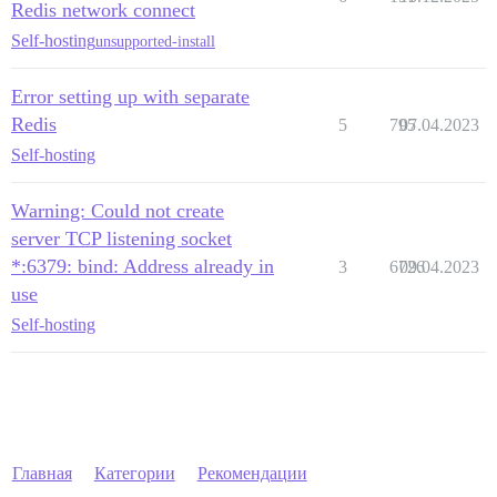
Redis network connect
Self-hosting
unsupported-install
Error setting up with separate
Redis
5
795
07.04.2023
Self-hosting
Warning: Could not create
server TCP listening socket
*:6379: bind: Address already in
3
6726
09.04.2023
use
Self-hosting
Главная
Категории
Рекомендации