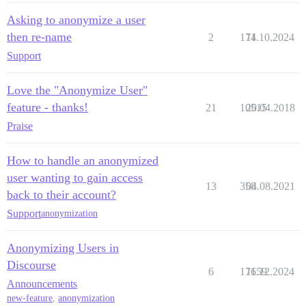
Asking to anonymize a user
then re-name
2
174
11.10.2024
Support
Love the "Anonymize User"
feature - thanks!
21
10515
20.04.2018
Praise
How to handle an anonymized
user wanting to gain access
13
358
04.08.2021
back to their account?
Support
anonymization
Anonymizing Users in
Discourse
6
17659
11.12.2024
Announcements
new-feature
,
anonymization