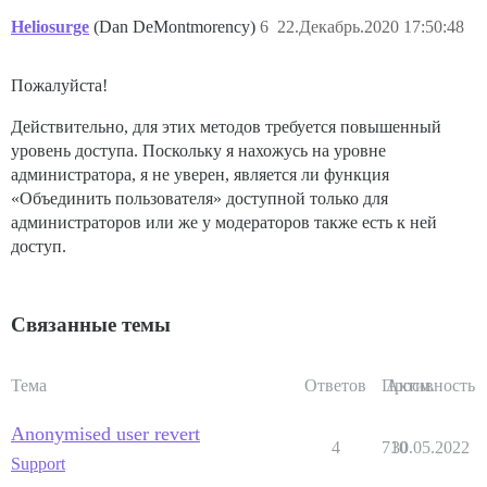
Heliosurge
(Dan DeMontmorency)
6
22.Декабрь.2020 17:50:48
Пожалуйста!
Действительно, для этих методов требуется повышенный
уровень доступа. Поскольку я нахожусь на уровне
администратора, я не уверен, является ли функция
«Объединить пользователя» доступной только для
администраторов или же у модераторов также есть к ней
доступ.
Связанные темы
Тема
Ответов
Просм.
Активность
Anonymised user revert
4
710
30.05.2022
Support