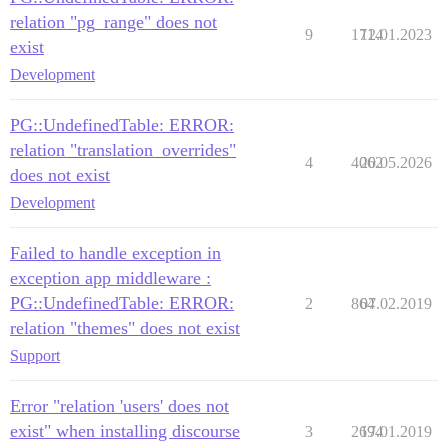
relation "pg_range" does not
9
1714
12.01.2023
exist
Development
PG::UndefinedTable: ERROR:
relation "translation_overrides"
4
4062
20.05.2026
does not exist
Development
Failed to handle exception in
exception app middleware :
PG::UndefinedTable: ERROR:
2
864
07.02.2019
relation "themes" does not exist
Support
Error "relation 'users' does not
exist" when installing discourse
3
2694
17.01.2019