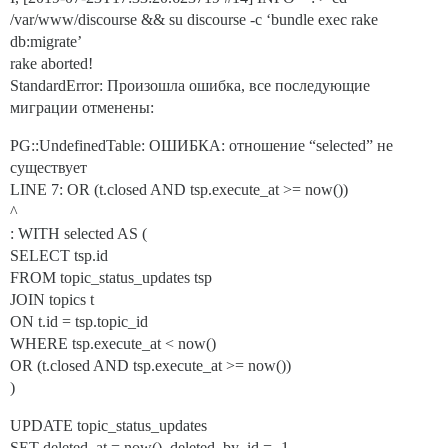
/var/www/discourse && su discourse -c ‘bundle exec rake
db:migrate’
rake aborted!
StandardError: Произошла ошибка, все последующие
миграции отменены:
PG::UndefinedTable: ОШИБКА: отношение “selected” не
существует
LINE 7: OR (t.closed AND tsp.execute_at >= now())
^
: WITH selected AS (
SELECT tsp.id
FROM topic_status_updates tsp
JOIN topics t
ON t.id = tsp.topic_id
WHERE tsp.execute_at < now()
OR (t.closed AND tsp.execute_at >= now())
)
UPDATE topic_status_updates
SET deleted_at = now(), deleted_by_id = -1