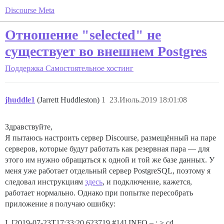
Discourse Meta
Отношение "selected" не
существует во внешнем Postgres
Поддержка
Самостоятельное хостинг
jhuddle1
(Jarrett Huddleston)
1
23.Июль.2019 18:01:08
Здравствуйте,
Я пытаюсь настроить сервер Discourse, размещённый на паре
серверов, которые будут работать как резервная пара — для
этого им нужно обращаться к одной и той же базе данных. У
меня уже работает отдельный сервер PostgreSQL, поэтому я
следовал инструкциям
здесь
, и подключение, кажется,
работает нормально. Однако при попытке пересобрать
приложение я получаю ошибку:
I, [2019-07-23T17:33:20.623719
#14
] INFO – : > cd