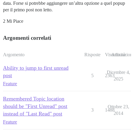
data. Forse si potrebbe aggiungere un’altra opzione a quel popup
per il primo post non letto.
2 Mi Piace
Argomenti correlati
Argomento
Risposte
Visualizzazioni
Attività
Ability to jump to first unread
Dicembre 4,
post
5
2363
2025
Feature
Remembered Topic location
should be "First Unread" post
Ottobre 23,
3
1488
instead of "Last Read" post
2014
Feature