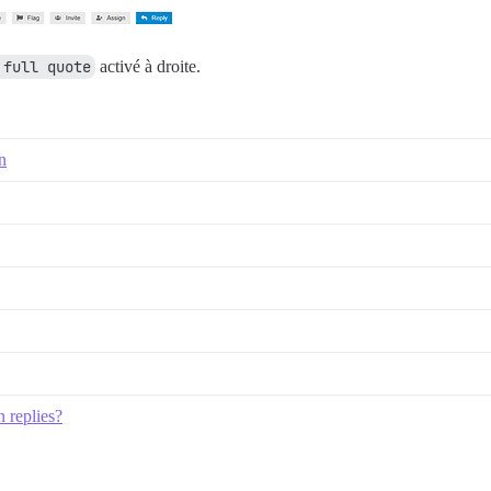
 full quote
activé à droite.
n
n replies?