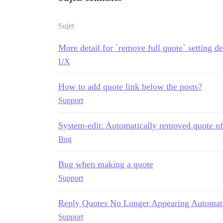
Sujet
More detail for `remove full quote` setting de
UX
How to add quote link below the posts?
Support
System-edit: Automatically removed quote of
Bug
Bug when making a quote
Support
Reply Quotes No Longer Appearing Automati
Support