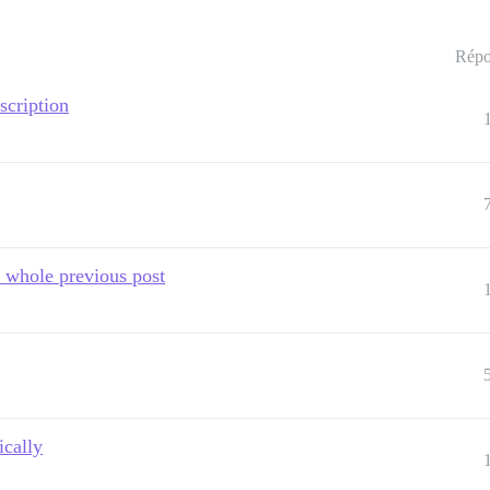
Répo
scription
 whole previous post
cally