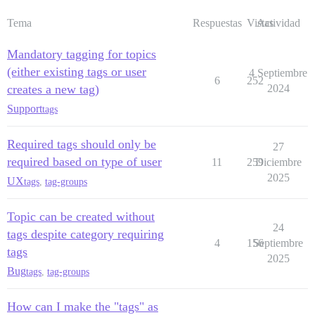
Tema
Respuestas
Vistas
Actividad
Mandatory tagging for topics
(either existing tags or user
4 Septiembre
6
252
creates a new tag)
2024
Support
tags
Required tags should only be
27
required based on type of user
11
259
Diciembre
2025
UX
tags
,
tag-groups
Topic can be created without
24
tags despite category requiring
4
156
Septiembre
tags
2025
Bug
tags
,
tag-groups
How can I make the "tags" as