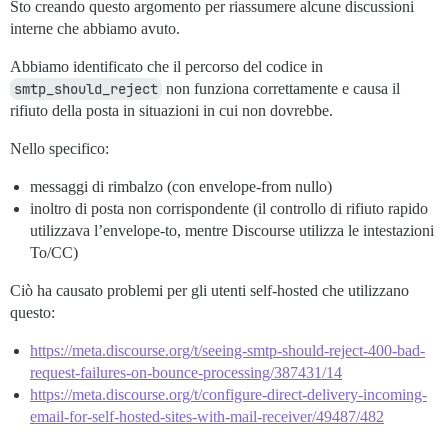
Sto creando questo argomento per riassumere alcune discussioni
interne che abbiamo avuto.
Abbiamo identificato che il percorso del codice in
smtp_should_reject
non funziona correttamente e causa il
rifiuto della posta in situazioni in cui non dovrebbe.
Nello specifico:
messaggi di rimbalzo (con envelope-from nullo)
inoltro di posta non corrispondente (il controllo di rifiuto rapido
utilizzava l’envelope-to, mentre Discourse utilizza le intestazioni
To/CC)
Ciò ha causato problemi per gli utenti self-hosted che utilizzano
questo:
https://meta.discourse.org/t/seeing-smtp-should-reject-400-bad-
request-failures-on-bounce-processing/387431/14
https://meta.discourse.org/t/configure-direct-delivery-incoming-
email-for-self-hosted-sites-with-mail-receiver/49487/482