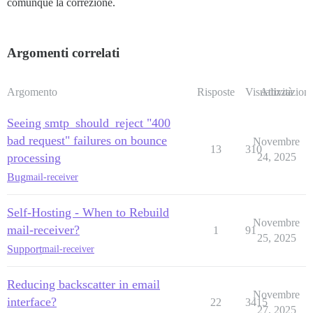
comunque la correzione.
Argomenti correlati
Argomento
Risposte
Visualizzazioni
Attività
Seeing smtp_should_reject "400
bad request" failures on bounce
Novembre
13
310
processing
24, 2025
Bug
mail-receiver
Self-Hosting - When to Rebuild
Novembre
mail-receiver?
1
91
25, 2025
Support
mail-receiver
Reducing backscatter in email
Novembre
interface?
22
3415
27, 2025