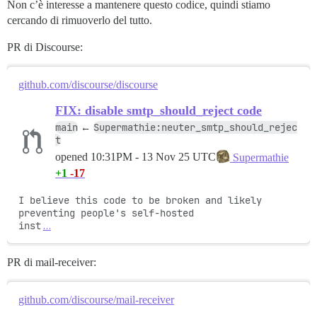
Non c’è interesse a mantenere questo codice, quindi stiamo
cercando di rimuoverlo del tutto.
PR di Discourse:
github.com/discourse/discourse
FIX: disable smtp_should_reject code
main
Supermathie:neuter_smtp_should_rejec
←
t
opened
10:31PM - 13 Nov 25 UTC
Supermathie
+1
-17
I believe this code to be broken and likely 
preventing people's self-hosted

inst
…
PR di mail-receiver:
github.com/discourse/mail-receiver