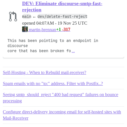
DEV: Eliminate discourse-smtp-fast-
rejection
main
dev/delete-fast-reject
←
opened
04:07AM - 19 Nov 25 UTC
+1
-317
martin-brennan
This has been pointing to an endpoint in 
discourse

core that has been broken fo
…
Self-Hosting - When to Rebuild mail-receiver?
Spam emails with no "to:" address. Filter with Postfix..?
Seeing smtp_should_reject "400 bad request" failures on bounce
processing
Configure direct-delivery incoming email for self-hosted sites with
Mail-Receiver