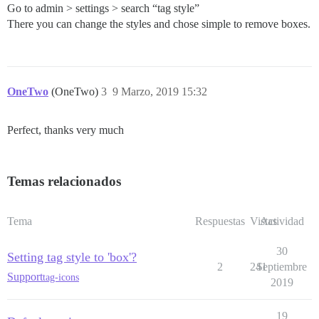
Go to admin > settings > search “tag style”
There you can change the styles and chose simple to remove boxes.
OneTwo
(OneTwo)
3
9 Marzo, 2019 15:32
Perfect, thanks very much
Temas relacionados
Tema
Respuestas
Vistas
Actividad
30
Setting tag style to 'box'?
2
241
Septiembre
Support
tag-icons
2019
19