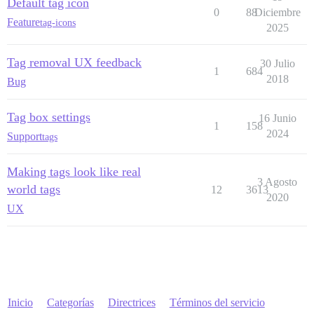
Default tag icon
0
88
Diciembre
Feature
tag-icons
2025
Tag removal UX feedback
30 Julio
1
684
2018
Bug
Tag box settings
16 Junio
1
158
2024
Support
tags
Making tags look like real
3 Agosto
world tags
12
3613
2020
UX
Inicio
Categorías
Directrices
Términos del servicio