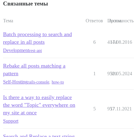
Связанные темы
Тема
Ответов
Просм.
Активность
Batch processing to search and
replace in all posts
6
4144
17.08.2016
Development
rest-api
Rebake all posts matching a
pattern
1
9521
30.05.2024
Self-Hosting
rails-console
,
how-to
Is there a way to easily replace
the word "Topic" everywhere on
5
957
17.11.2021
my site at once
Support
Search and Replace a text string