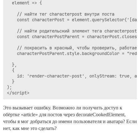
  element => {

    // найти тег characterpost внутри поста

    const characterPost = element.querySelector('[dat
    // найти родительский элемент тега characterpost,
    const characterPostParent = characterPost.closest(
    // покрасить в красный, чтобы проверить, работает 
    characterPostParent.style.backgroundColor = "red";
  },

  {

    id: 'render-character-post', onlyStream: true, aft
  }

);

Это вызывает ошибку. Возможно ли получить доступ к
обёртке «article» для постов через decorateCookedElement,
чтобы я мог добраться до имени пользователя и аватара? Если
нет, как мне это сделать?