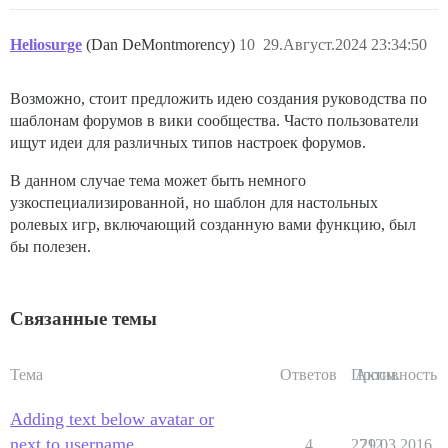
Heliosurge
(Dan DeMontmorency)
10
29.Август.2024 23:34:50
Возможно, стоит предложить идею создания руководства по
шаблонам форумов в вики сообщества. Часто пользователи
ищут идеи для различных типов настроек форумов.
В данном случае тема может быть немного
узкоспециализированной, но шаблон для настольных
ролевых игр, включающий созданную вами функцию, был
бы полезен.
Связанные темы
Тема
Ответов
Просм.
Активность
Adding text below avatar or
next to username
4
2712
29.03.2016