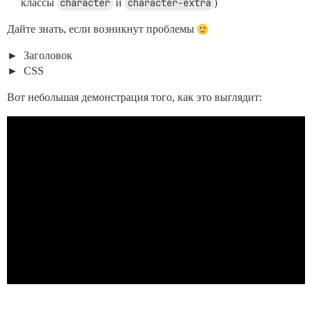
классы
character
и
character-extra
)
Дайте знать, если возникнут проблемы
Заголовок
CSS
Вот небольшая демонстрация того, как это выглядит: