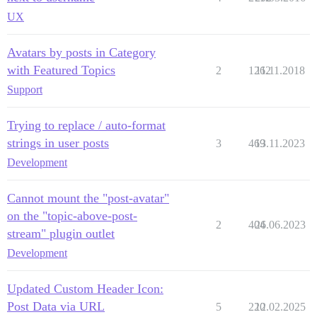
UX
Avatars by posts in Category
with Featured Topics
2
1262
11.11.2018
Support
Trying to replace / auto-format
strings in user posts
3
469
13.11.2023
Development
Cannot mount the "post-avatar"
on the "topic-above-post-
2
404
26.06.2023
stream" plugin outlet
Development
Updated Custom Header Icon:
Post Data via URL
5
220
12.02.2025