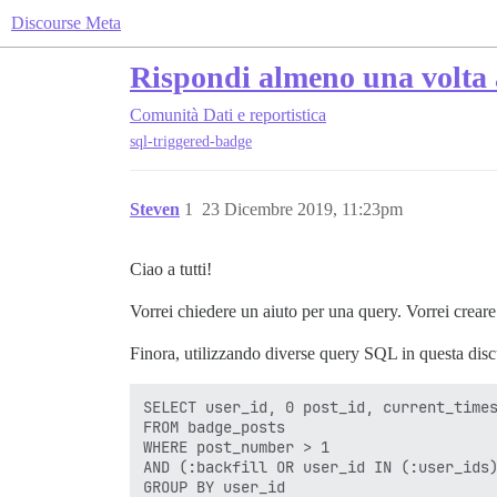
Discourse Meta
Rispondi almeno una volta
Comunità
Dati e reportistica
sql-triggered-badge
Steven
1
23 Dicembre 2019, 11:23pm
Ciao a tutti!
Vorrei chiedere un aiuto per una query. Vorrei crea
Finora, utilizzando diverse query SQL in questa discus
SELECT user_id, 0 post_id, current_times
FROM badge_posts  

WHERE post_number > 1 

AND (:backfill OR user_id IN (:user_ids)
GROUP BY user_id 
