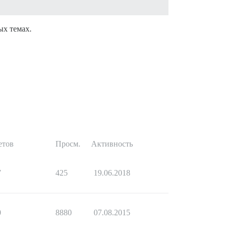
ых темах.
етов
Просм.
Активность
7
425
19.06.2018
0
8880
07.08.2015