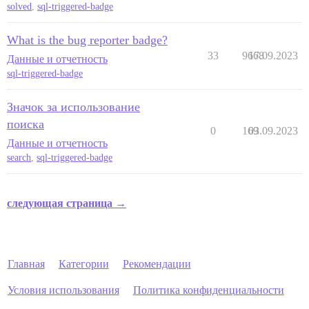
solved
,
sql-triggered-badge
What is the bug reporter badge?
33
9668
17.09.2023
Данные и отчетность
sql-triggered-badge
Значок за использование
поиска
0
169
03.09.2023
Данные и отчетность
search
,
sql-triggered-badge
следующая страница →
Главная
Категории
Рекомендации
Условия использования
Политика конфиденциальности