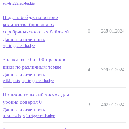
sql-triggered-badge
Выдать бейдж на основе
количества бронзовых/
0
288
17.01.2024
серебряных/золотых бейджей
Данные и отчетность
sql-triggered-badge
Значки за 10 и 100 правок в
вики по различным темам
4
393
12.01.2024
Данные и отчетность
wiki-posts
,
sql-triggered-badge
Пользовательский значок для
уровня доверия 0
3
482
01.01.2024
Данные и отчетность
trust-levels
,
sql-triggered-badge