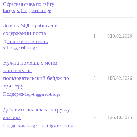
Обратная связь по сайту
badges
,
sql-triggered-badge
Значок SQL сработал в
содержании поста
1
92
10.02.2026
Данные и отчетность
sql-triggered-badge
Нужна помощь с моим
запросом на
пользовательский бейдж по
3
105
05.02.2026
триггеру
Поддержка
sql-triggered-badge
Добавить значок за загрузку
аватара
6
170
25.10.2025
Поддержка
badges
,
sql-triggered-badge