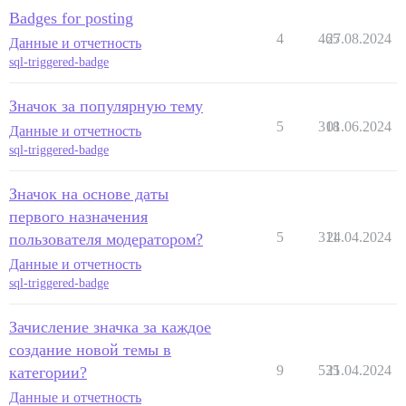
Badges for posting
4
465
27.08.2024
Данные и отчетность
sql-triggered-badge
Значок за популярную тему
5
318
01.06.2024
Данные и отчетность
sql-triggered-badge
Значок на основе даты
первого назначения
5
311
24.04.2024
пользователя модератором?
Данные и отчетность
sql-triggered-badge
Зачисление значка за каждое
создание новой темы в
9
535
21.04.2024
категории?
Данные и отчетность