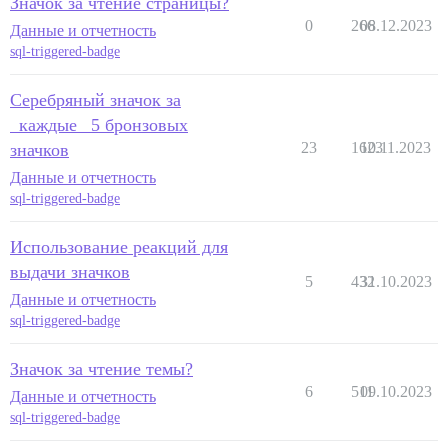
Значок за чтение страницы?
0
266
08.12.2023
Данные и отчетность
sql-triggered-badge
Серебряный значок за
_каждые_ 5 бронзовых
23
1623
10.11.2023
значков
Данные и отчетность
sql-triggered-badge
Использование реакций для
выдачи значков
5
432
31.10.2023
Данные и отчетность
sql-triggered-badge
Значок за чтение темы?
6
511
09.10.2023
Данные и отчетность
sql-triggered-badge