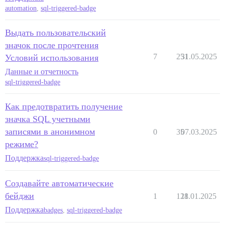
automation
,
sql-triggered-badge
Выдать пользовательский
значок после прочтения
7
251
31.05.2025
Условий использования
Данные и отчетность
sql-triggered-badge
Как предотвратить получение
значка SQL учетными
записями в анонимном
0
35
07.03.2025
режиме?
Поддержка
sql-triggered-badge
Создавайте автоматические
бейджи
1
128
11.01.2025
Поддержка
badges
,
sql-triggered-badge