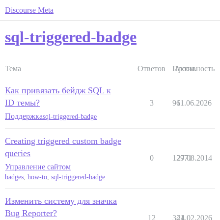
Discourse Meta
sql-triggered-badge
Тема
Ответов
Просм.
Активность
Как привязать бейдж SQL к
ID темы?
3
96
11.06.2026
Поддержка
sql-triggered-badge
Creating triggered custom badge
queries
0
12971
27.08.2014
Управление сайтом
badges
,
how-to
,
sql-triggered-badge
Изменить систему для значка
Bug Reporter?
12
341
24.02.2026