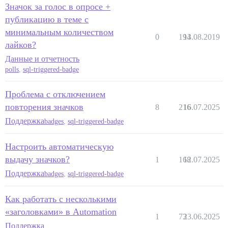
Значок за голос в опросе +
публикацию в теме с
минимальным количеством
0
194
13.08.2019
лайков?
Данные и отчетность
polls
,
sql-triggered-badge
Проблема с отключением
повторения значков
8
216
16.07.2025
Поддержка
badges
,
sql-triggered-badge
Настроить автоматическую
выдачу значков?
1
168
12.07.2025
Поддержка
badges
,
sql-triggered-badge
Как работать с несколькими
«заголовками» в Automation
1
73
23.06.2025
Поддержка