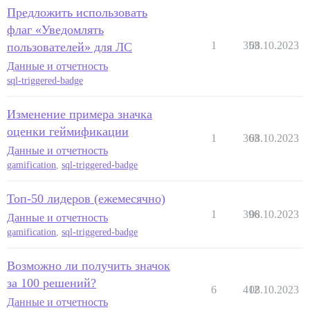
Предложить использовать
флаг «Уведомлять
1
353
08.10.2023
пользователей» для ЛС
Данные и отчетность
sql-triggered-badge
Изменение примера значка
оценки геймификации
1
363
08.10.2023
Данные и отчетность
gamification
,
sql-triggered-badge
Топ-50 лидеров (ежемесячно)
1
396
08.10.2023
Данные и отчетность
gamification
,
sql-triggered-badge
Возможно ли получить значок
за 100 решений?
6
412
08.10.2023
Данные и отчетность