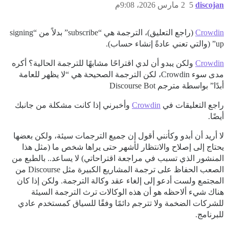
discojan
5
2 مارس 2026، 9:08م
Crowdin
(راجع التعليق)، الترجمة هي “subscribe” بدلاً من “signing
up” (والتي تعني عادةً إنشاء حساب).
Crowdin
ولكن يبدو أن لدي اقتراحًا مشابهًا للترجمة الحالية؟ أكره
مدى سوء Crowdin، لكن الترجمة الصحيحة هي “لا يظهر للعامة
أبدًا” بواسطة مترجم Discourse Bot
راجع التعليقات في
Crowdin
وأخبرني إذا كانت مشكلة من جانبك
أيضًا.
لا أريد أن أبدو وكأنني أقول إن جميع الترجمات سيئة، ولكن بعضها
يحتاج إلى إصلاح والانتظار لأشهر حتى يراها شخص ما (مثل هذا
المنشور الذي تسبب في مراجعة اقتراحاتي) لا يساعد.. بالطبع من
الصعب الحفاظ على ترجمة المشاريع الكبيرة مثل Discourse من
المجتمع ولست أدعو إلى إلغاء عقد وكالة الترجمة. ولكن إذا كان
هناك شيء ألاحظه هو أن هذه الوكالات ترث الترجمة السيئة
للشركات الضخمة ولا تترجم دائمًا وفقًا للسياق كمستخدم عادي
للبرنامج.