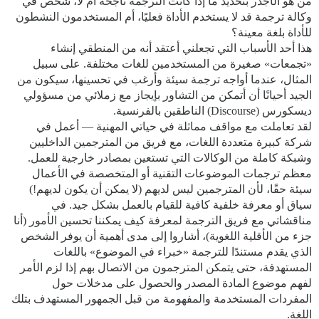
من هو الأجدر بتحديد ما إذا كانت الترجمة ناجحة أم لا، شخص في
وكالة ترجمة قد لا يستخدم الأداة فعليًا، أم المستخدمون النشطون
للأداة بلغة معينة؟
هذا أحد الأسباب التي تجعلني أعتقد أنه من المنطقي إنشاء
«تجمعات» صغيرة من المستخدمين للغات مختلفة. على سبيل
المثال، عندما أواجه ترجمة سيئة وأرغب في تحسينها، سيكون من
الجيد أحيانًا أن أتمكن من التشاور بإيجاز مع زملائي من مسؤولي
ديسكورس (Discourse) الناطقين بالفرنسية.
لقد تعاملت مع مواقف مماثلة في حياتي المهنية — أعمل في
شركة كبيرة متعددة اللغات، مع فريق من المترجمين الداخليين
وشبكة كاملة من الوكالات التي تستعين بمصادر خارجية للعمل.
معظم ترجمات الموضوعات التقنية أو المتخصصة في الأعمال
سيئة حقًا، لأن المترجمين ليس لديهم (لا يمكن أن يكون لديهم!)
سياق أو معرفة خلفية كافية للقيام بالعمل بشكل جيد. في
مناقشاتي مع فريق الترجمة لمعرفة كيف يمكننا تحسين الأمور (أنا
جزء من الأقلية اللغوية)، أشاروا إلى مدى أهمية أن يوفر الشخص
الذي يقدم مستندًا للترجمة «خبراء في الموضوع» باللغات
المستهدفة، حتى يتمكن المترجمون من الاتصال بهم إذا لزم الأمر
لفهم موضوع المادة المصدر والحصول على مدخلات حول
المفردات المستخدمة والمفهومة من قبل الجمهور المستهدف بتلك
اللغة.