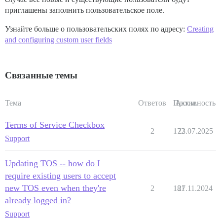
приглашены заполнить пользовательское поле.
Узнайте больше о пользовательских полях по адресу:
Creating
and configuring custom user fields
Связанные темы
Тема
Ответов
Просм.
Активность
Terms of Service Checkbox
2
172
23.07.2025
Support
Updating TOS -- how do I
require existing users to accept
new TOS even when they're
2
181
27.11.2024
already logged in?
Support