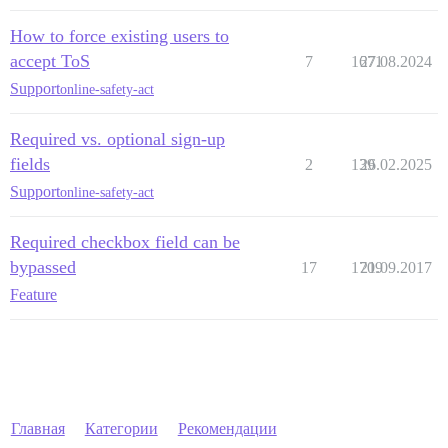
How to force existing users to
accept ToS
7
1671
27.08.2024
Support
online-safety-act
Required vs. optional sign-up
fields
2
139
26.02.2025
Support
online-safety-act
Required checkbox field can be
bypassed
17
1709
21.09.2017
Feature
Главная
Категории
Рекомендации